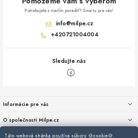
Pomôžeme vám s výberom
Podmínky ochrany osobních údajů
Obchodní podmínky
Potrebujete s niečím poradiť? Sme tu pre vás!
Mapa webu Milpe.sk
info
@
milpe.cz
+420721004004
Z
á
Informácie pre vás
p
ä
Reklamace a vrácení zboží
O společnosti Milpe.cz
t
Zásady používania súborov cookie
i
Často sa nás pýtate
Kontakty
Táto webová stránka používa súbory 🍪cookie🍪.