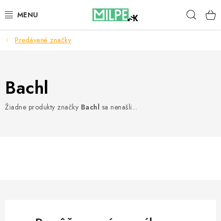
Prejsť
Hľad
na
obsah
Predávané značky
STREŠNÉ OKNÁ
PODKROVNÉ SCHODY
Bachl
DOM A ZÁHRADA
Žiadne produkty značky
Bachl
sa nenašli...
STAVBA
BLOG
KONTAKTY
Reklamace a vrácení zboží
Zásady používania súborov cookie