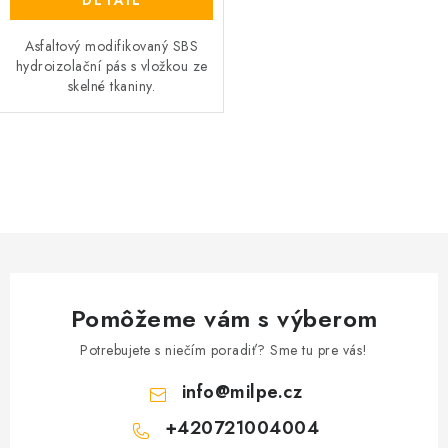
DETAIL
Asfaltový modifikovaný SBS
hydroizolační pás s vložkou ze
skelné tkaniny.
O
v
l
á
d
a
Pomôžeme vám s výberom
c
i
Potrebujete s niečím poradiť? Sme tu pre vás!
e
info
@
milpe.cz
p
+420721004004
r