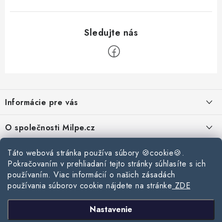
v
k
y
v
ý
p
Z
i
á
s
Informácie pre vás
p
u
ä
Reklamace a vrácení zboží
O společnosti Milpe.cz
t
Zásady používania súborov cookie
i
Často sa nás pýtate
Kontakty
Táto webová stránka používa súbory 🍪cookie🍪.
e
Podmínky ochrany osobních údajů
Pokračovaním v prehliadaní tejto stránky súhlasíte s ich
O spoločnosti Milpe
Kontaktné informácie
používaním. Viac informácií o našich zásadách
Stavebný blog
Obchodní podmínky
používania súborov cookie nájdete na stránke
ZDE
Mapa webu Milpe.sk
O spoločnosti Milpe
Ako vybrať správnu difúznu fóliu pre strechu?
Prijímame online platby
Nastavenie
Žalúzie do spálne: Ako vybrať ideálne tienenie pre pokojný spánok?