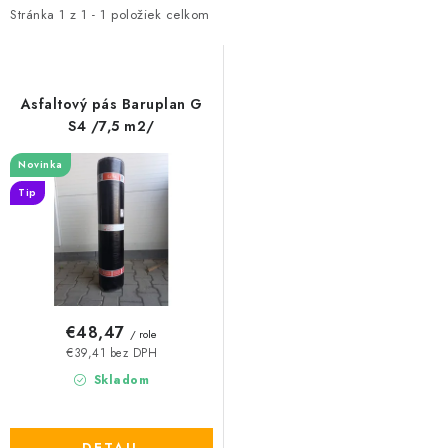
i
e
Stránka
1
z
1
-
1
položiek celkom
Podmínky ochrany osobních údajů
Obchodní podmínky
s
n
Mapa webu Milpe.sk
p
i
r
e
Asfaltový pás Baruplan G
o
p
S4 /7,5 m2/
d
r
Novinka
u
o
Tip
k
d
t
u
o
k
v
t
o
€48,47
/ role
v
€39,41 bez DPH
Skladom