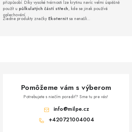
přizpůsobí. Díky vysoké tvárnosti lze krytinu navíc velmi úspěšně
Podmínky ochrany osobních údajů
Obchodní podmínky
použít u
půlkulatých částí střech
, kde se jinak používá
Mapa webu Milpe.sk
oplechování.
Žiadne produkty značky
Ekoternit
sa nenašli...
Pomôžeme vám s výberom
Potrebujete s niečím poradiť? Sme tu pre vás!
info
@
milpe.cz
+420721004004