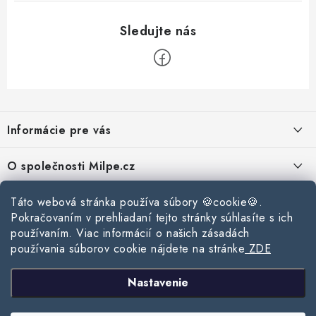
Z
á
Informácie pre vás
p
ä
Reklamace a vrácení zboží
O společnosti Milpe.cz
t
Zásady používania súborov cookie
i
Často sa nás pýtate
Kontakty
Táto webová stránka používa súbory 🍪cookie🍪.
e
Podmínky ochrany osobních údajů
Pokračovaním v prehliadaní tejto stránky súhlasíte s ich
O spoločnosti Milpe
Kontaktné informácie
používaním. Viac informácií o našich zásadách
Stavebný blog
Obchodní podmínky
používania súborov cookie nájdete na stránke
ZDE
Mapa webu Milpe.sk
O spoločnosti Milpe
Ako vybrať správnu difúznu fóliu pre strechu?
Prijímame online platby
Nastavenie
Žalúzie do spálne: Ako vybrať ideálne tienenie pre pokojný spánok?