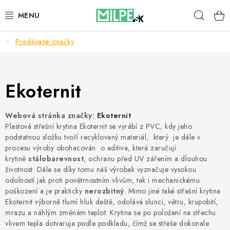
Prejsť
Hľad
na
obsah
Predávané značky
STREŠNÉ OKNÁ
PODKROVNÉ SCHODY
Ekoternit
DOM A ZÁHRADA
Webová stránka značky:
Ekoternit
STAVBA
Plastová střešní krytina Ekoternit se vyrábí z PVC, kdy jeho
podstatnou složku tvoří recyklovaný materiál, který je dále v
procesu výroby obohacován o aditiva, která zaručují
BLOG
krytině
stálobarevnost
, ochranu před UV zářením a dlouhou
životnost. Dále se díky tomu náš výrobek vyznačuje vysokou
KONTAKTY
odolností jak proti povětrnostním vlivům, tak i mechanickému
poškození a je prakticky
nerozbitný
. Mimo jiné také střešní krytina
Ekoternit výborně tlumí hluk deště, odolává slunci, větru, krupobití,
Reklamace a vrácení zboží
mrazu a náhlým změnám teplot. Krytina se po položení na střechu
Zásady používania súborov cookie
vlivem tepla dotvaruje podle podkladu, čímž se střeše dokonale