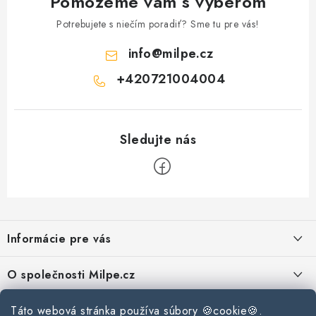
Pomôžeme vám s výberom
Podmínky ochrany osobních údajů
Obchodní podmínky
Potrebujete s niečím poradiť? Sme tu pre vás!
Mapa webu Milpe.sk
info
@
milpe.cz
+420721004004
Z
á
Informácie pre vás
p
ä
Reklamace a vrácení zboží
O společnosti Milpe.cz
t
Zásady používania súborov cookie
i
Často sa nás pýtate
Kontakty
Táto webová stránka používa súbory 🍪cookie🍪.