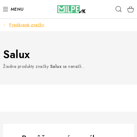
Prejsť
Hľad
na
obsah
Predávané značky
STREŠNÉ OKNÁ
PODKROVNÉ SCHODY
Salux
DOM A ZÁHRADA
Žiadne produkty značky
Salux
sa nenašli...
STAVBA
BLOG
KONTAKTY
Reklamace a vrácení zboží
Zásady používania súborov cookie