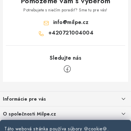
Pomôžeme vám s výberom
Podmínky ochrany osobních údajů
Obchodní podmínky
Potrebujete s niečím poradiť? Sme tu pre vás!
Mapa webu Milpe.sk
info
@
milpe.cz
+420721004004
Z
á
Informácie pre vás
p
ä
Reklamace a vrácení zboží
O společnosti Milpe.cz
t
Zásady používania súborov cookie
i
Často sa nás pýtate
Kontakty
Táto webová stránka používa súbory 🍪cookie🍪.