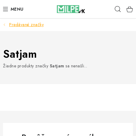
Prejsť
Hľad
na
obsah
Predávané značky
STREŠNÉ OKNÁ
PODKROVNÉ SCHODY
Satjam
DOM A ZÁHRADA
Žiadne produkty značky
Satjam
sa nenašli...
STAVBA
BLOG
KONTAKTY
Reklamace a vrácení zboží
Zásady používania súborov cookie