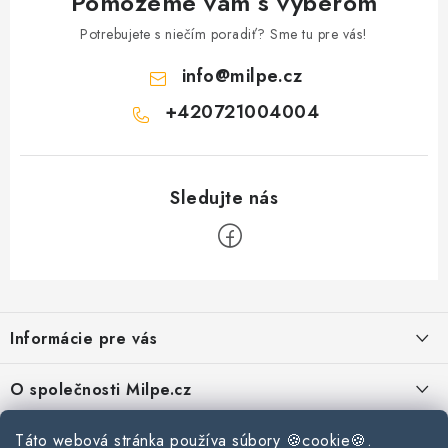
Pomôžeme vám s výberom
Podmínky ochrany osobních údajů
Obchodní podmínky
Potrebujete s niečím poradiť? Sme tu pre vás!
Mapa webu Milpe.sk
info
@
milpe.cz
+420721004004
Z
á
Informácie pre vás
p
ä
Reklamace a vrácení zboží
O společnosti Milpe.cz
t
Zásady používania súborov cookie
i
Často sa nás pýtate
Kontakty
Táto webová stránka používa súbory 🍪cookie🍪.