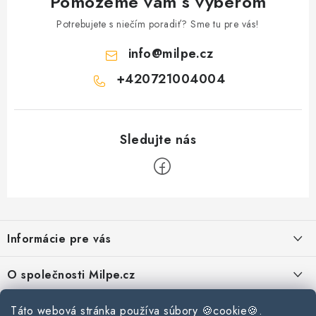
Pomôžeme vám s výberom
Podmínky ochrany osobních údajů
Obchodní podmínky
Potrebujete s niečím poradiť? Sme tu pre vás!
Mapa webu Milpe.sk
info
@
milpe.cz
+420721004004
Z
á
Informácie pre vás
p
ä
Reklamace a vrácení zboží
O společnosti Milpe.cz
t
Zásady používania súborov cookie
i
Často sa nás pýtate
Kontakty
Táto webová stránka používa súbory 🍪cookie🍪.