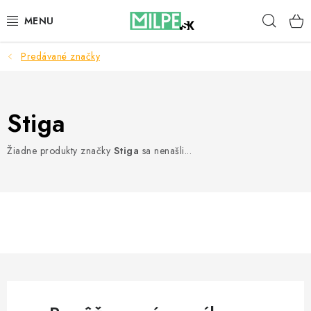
Prejsť
Hľad
na
obsah
Predávané značky
STREŠNÉ OKNÁ
PODKROVNÉ SCHODY
Stiga
DOM A ZÁHRADA
Žiadne produkty značky
Stiga
sa nenašli...
STAVBA
BLOG
KONTAKTY
Reklamace a vrácení zboží
Zásady používania súborov cookie