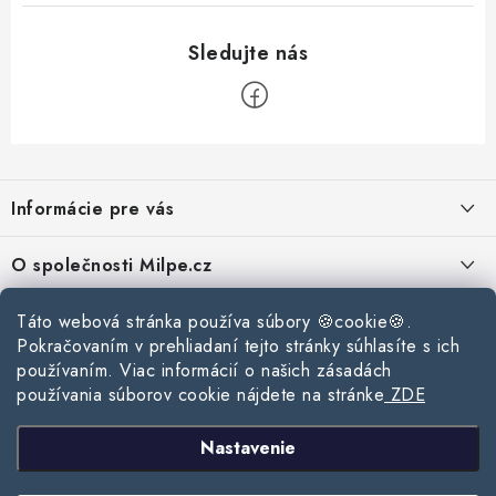
Z
á
Informácie pre vás
p
ä
Reklamace a vrácení zboží
O společnosti Milpe.cz
t
Zásady používania súborov cookie
i
Často sa nás pýtate
Táto webová stránka používa súbory 🍪cookie🍪.
Kontakty
e
Podmínky ochrany osobních údajů
Pokračovaním v prehliadaní tejto stránky súhlasíte s ich
O spoločnosti Milpe
Kontaktné informácie
používaním. Viac informácií o našich zásadách
Stavebný blog
Obchodní podmínky
používania súborov cookie nájdete na stránke
ZDE
Mapa webu Milpe.sk
O spoločnosti Milpe
Ako vybrať správnu difúznu fóliu pre strechu?
Prijímame online platby
Nastavenie
Žalúzie do spálne: Ako vybrať ideálne tienenie pre pokojný spánok?