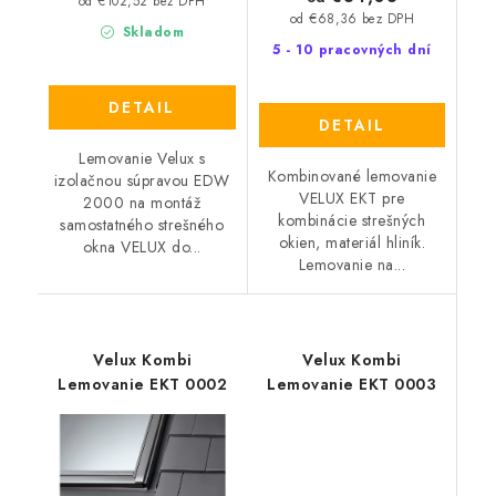
od €102,52 bez DPH
od €68,36 bez DPH
Skladom
5 - 10 pracovných dní
DETAIL
DETAIL
Lemovanie Velux s
Kombinované lemovanie
izolačnou súpravou EDW
VELUX EKT pre
2000 na montáž
kombinácie strešných
samostatného strešného
okien, materiál hliník.
okna VELUX do...
Lemovanie na...
Velux Kombi
Velux Kombi
Lemovanie EKT 0002
Lemovanie EKT 0003