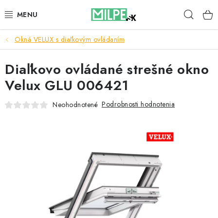
Prejsť
Hľad
na
obsah
Okná VELUX s diaľkovým ovládaním
STREŠNÉ OKNÁ
Diaľkovo ovládané strešné okno
PODKROVNÉ SCHODY
Velux GLU 006421
DOM A ZÁHRADA
Podrobnosti hodnotenia
Neohodnotené
STAVBA
BLOG
KONTAKTY
Reklamace a vrácení zboží
Zásady používania súborov cookie