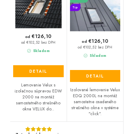
Tip
€126,10
od
€126,10
od
od €102,52 bez DPH
od €102,52 bez DPH
Skladom
Skladom
DETAIL
DETAIL
Lemovanie Velux s
Izolované lemovanie Velux
izolačnou súpravou EDW
EDQ 2000L na montáž
2000 na montáž
samostatne osadeného
samostatného strešného
strešného okna v systéme
okna VELUX do...
"click".