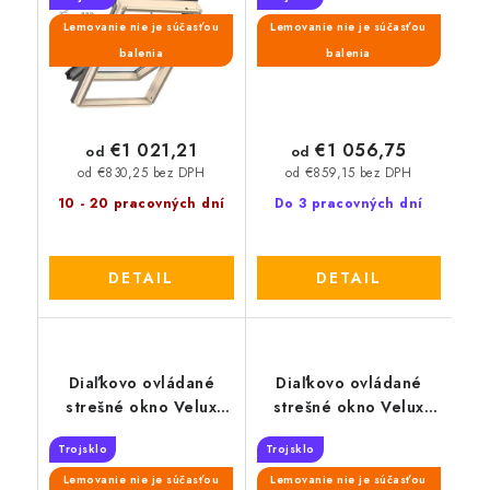
Lemovanie nie je súčasťou
Lemovanie nie je súčasťou
balenia
balenia
€1 021,21
€1 056,75
od
od
od €830,25 bez DPH
od €859,15 bez DPH
10 - 20 pracovných dní
Do 3 pracovných dní
DETAIL
DETAIL
Diaľkovo ovládané
Diaľkovo ovládané
strešné okno Velux
strešné okno Velux
Integra GGU 006621
Solar GGU 006830
Trojsklo
Trojsklo
Lemovanie nie je súčasťou
Lemovanie nie je súčasťou