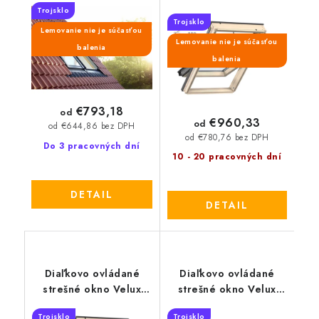
Integra GGL 306821
Trojsklo
Trojsklo
Lemovanie nie je súčasťou
Lemovanie nie je súčasťou
balenia
balenia
€793,18
od
€960,33
od
od €644,86 bez DPH
od €780,76 bez DPH
Do 3 pracovných dní
10 - 20 pracovných dní
DETAIL
DETAIL
Diaľkovo ovládané
Diaľkovo ovládané
strešné okno Velux
strešné okno Velux
Integra GGL 306621
Integra GGU 006821
Trojsklo
Trojsklo