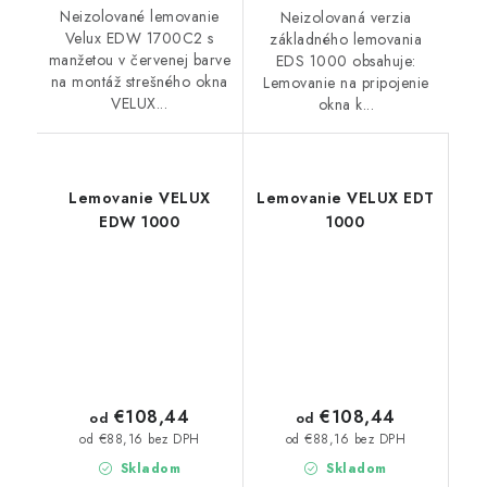
Neizolované lemovanie
Neizolovaná verzia
Velux EDW 1700C2 s
základného lemovania
manžetou v červenej barve
EDS 1000 obsahuje:
na montáž strešného okna
Lemovanie na pripojenie
VELUX...
okna k...
Lemovanie VELUX
Lemovanie VELUX EDT
EDW 1000
1000
€108,44
€108,44
od
od
od €88,16 bez DPH
od €88,16 bez DPH
Skladom
Skladom