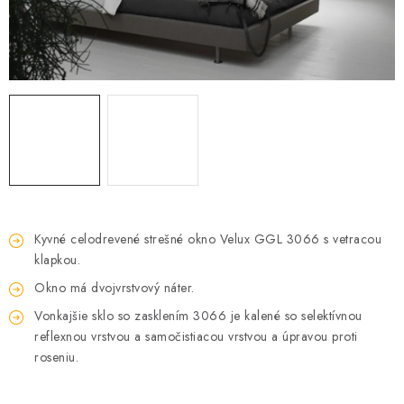
Podmínky ochrany osobních údajů
Obchodní podmínky
Mapa webu Milpe.sk
Kyvné celodrevené strešné okno Velux GGL 3066 s vetracou
klapkou.
Okno má dvojvrstvový náter.
Vonkajšie sklo so zasklením 3066 je kalené so selektívnou
reflexnou vrstvou a samočistiacou vrstvou a úpravou proti
roseniu.