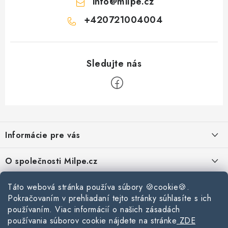
info
@
milpe.cz
+420721004004
Z
á
Informácie pre vás
p
ä
Reklamace a vrácení zboží
O společnosti Milpe.cz
t
Zásady používania súborov cookie
i
Často sa nás pýtate
Kontakty
Táto webová stránka používa súbory 🍪cookie🍪.
e
Podmínky ochrany osobních údajů
Pokračovaním v prehliadaní tejto stránky súhlasíte s ich
O spoločnosti Milpe
Kontaktné informácie
používaním. Viac informácií o našich zásadách
Stavebný blog
Obchodní podmínky
používania súborov cookie nájdete na stránke
ZDE