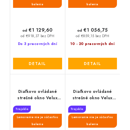
balenia
balenia
€1 129,60
€1 056,75
od
od
od €918,37 bez DPH
od €859,15 bez DPH
Do 3 pracovných dní
10 - 20 pracovných dní
DETAIL
DETAIL
Diaľkovo ovládané
Diaľkovo ovládané
strešné okno Velux
strešné okno Velux
Solar GGU 006630
Solar GGL 306830
Trojsklo
Trojsklo
Lemovanie nie je súčasťou
Lemovanie nie je súčasťou
balenia
balenia