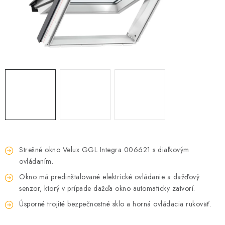
Podmínky ochrany osobních údajů
Obchodní podmínky
Mapa webu Milpe.sk
Strešné okno Velux GGL Integra 006621 s diaľkovým
ovládaním.
Okno má predinštalované elektrické ovládanie a dažďový
senzor, ktorý v prípade dažďa okno automaticky zatvorí.
Úsporné trojité bezpečnostné sklo a horná ovládacia rukoväť.