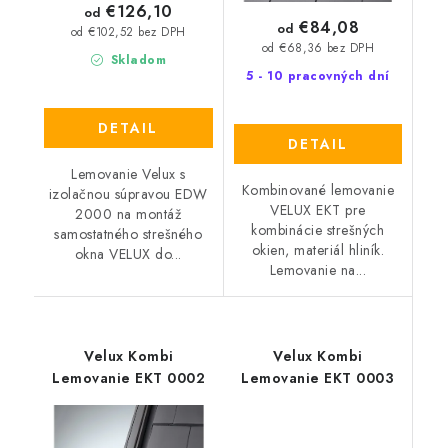
€126,10
od
€84,08
od
od €102,52 bez DPH
od €68,36 bez DPH
Skladom
5 - 10 pracovných dní
DETAIL
DETAIL
Lemovanie Velux s
Kombinované lemovanie
izolačnou súpravou EDW
VELUX EKT pre
2000 na montáž
kombinácie strešných
samostatného strešného
okien, materiál hliník.
okna VELUX do...
Lemovanie na...
Velux Kombi
Velux Kombi
Lemovanie EKT 0002
Lemovanie EKT 0003