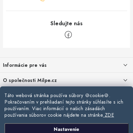
Z
á
Informácie pre vás
p
ä
Reklamace a vrácení zboží
O společnosti Milpe.cz
t
Zásady používania súborov cookie
i
Často sa nás pýtate
Táto webová stránka používa súbory 🍪cookie🍪.
Kontakty
e
Podmínky ochrany osobních údajů
Pokračovaním v prehliadaní tejto stránky súhlasíte s ich
O spoločnosti Milpe
Kontaktné informácie
používaním. Viac informácií o našich zásadách
Stavebný blog
Obchodní podmínky
používania súborov cookie nájdete na stránke
ZDE
Mapa webu Milpe.sk
O spoločnosti Milpe
Ako vybrať správnu difúznu fóliu pre strechu?
Prijímame online platby
Nastavenie