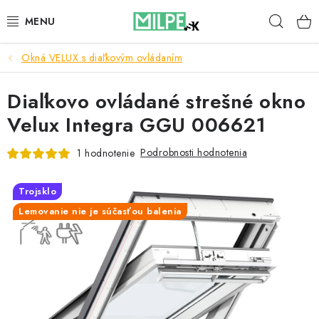
Prejsť
Hľad
na
obsah
Okná VELUX s diaľkovým ovládaním
STREŠNÉ OKNÁ
Diaľkovo ovládané strešné okno
PODKROVNÉ SCHODY
Velux Integra GGU 006621
DOM A ZÁHRADA
Podrobnosti hodnotenia
1 hodnotenie
STAVBA
Trojsklo
BLOG
Lemovanie nie je súčasťou balenia
KONTAKTY
Reklamace a vrácení zboží
Zásady používania súborov cookie