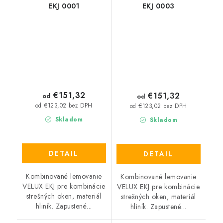
EKJ 0001
EKJ 0003
€151,32
€151,32
od
od
od €123,02 bez DPH
od €123,02 bez DPH
Skladom
Skladom
DETAIL
DETAIL
Kombinované lemovanie
Kombinované lemovanie
VELUX EKJ pre kombinácie
VELUX EKJ pre kombinácie
strešných oken, materiál
strešných oken, materiál
hliník. Zapustené...
hliník. Zapustené...