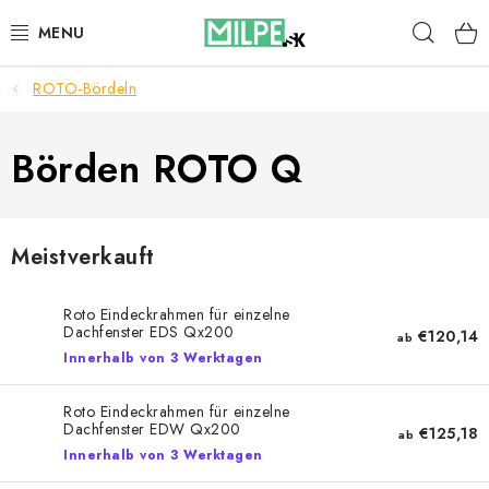
Zum
Such
Inhalt
springen
ROTO-Bördeln
DACHFENSTER
DACHBODENTREPPE
Börden ROTO Q
HAUS UND GARTEN
Meistverkauft
BAU
Roto Eindeckrahmen für einzelne
BLOG
Dachfenster EDS Qx200
€120,14
ab
Innerhalb von 3 Werktagen
IMPRESSUM
Roto Eindeckrahmen für einzelne
Dachfenster EDW Qx200
€125,18
ab
Reklamationen und Rücksendungen
Innerhalb von 3 Werktagen
Richtlinien zur Verwendung von Cookies