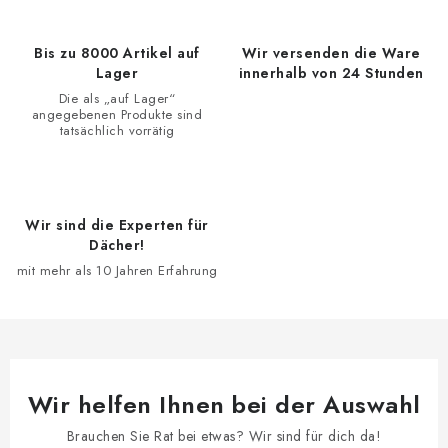
u
e
Bis zu 8000 Artikel auf
Wir versenden die Ware
r
Lager
innerhalb von 24 Stunden
e
Die als „auf Lager“
angegebenen Produkte sind
l
tatsächlich vorrätig
e
m
e
Wir sind die Experten für
n
Dächer!
t
mit mehr als 10 Jahren Erfahrung
e
d
e
r
L
Wir helfen Ihnen bei der Auswahl
i
s
Brauchen Sie Rat bei etwas? Wir sind für dich da!