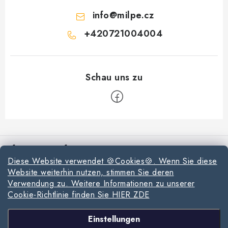
t
info
@
milpe.cz
e
+420721004004
F
u
Informationen für Sie
ß
Diese Website verwendet 🍪Cookies🍪. Wenn Sie diese
z
Reklamationen und Rücksendungen
Website weiterhin nutzen, stimmen Sie deren
e
Verwendung zu. Weitere Informationen zu unserer
Richtlinien zur Verwendung von Cookies
i
Cookie-Richtlinie finden Sie HIER ZDE
l
Datenschutzerklärung
Wir akzeptieren online-Zahlungen
Einstellungen
e
Allgemeinen Geschäftsbedingungen