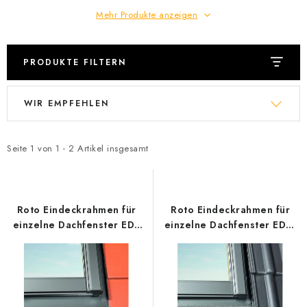
Datenschutzerklärung
Allgemeinen Geschäftsbedingungen
Mehr Produkte anzeigen
Sitemap von Milpe.sk
PRODUKTE FILTERN
L
P
WIR EMPFEHLEN
i
r
s
o
t
d
Seite
1
von
1
-
2
Artikel insgesamt
e
u
d
k
e
t
Roto Eindeckrahmen für
Roto Eindeckrahmen für
r
s
einzelne Dachfenster EDS
einzelne Dachfenster EDW
Qx200
Qx200
P
o
r
r
o
t
d
i