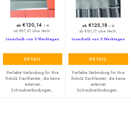
u
e
k
r
t
u
€120,14
€125,18
ab
ab
/ St
/ St
e
n
ab €97,67 ohne MwSt.
ab €101,77 ohne MwSt.
g
Innerhalb von 3 Werktagen
Innerhalb von 3 Werktagen
DETAIL
DETAIL
Perfekte Verbindung für Ihre
Perfekte Verbindung für Ihre
RotoQ Dachfenster, die keine
RotoQ Dachfenster, die keine
externen
externen
Schraubverbindungen...
Schraubverbindungen...
S
t
e