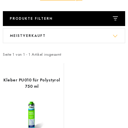
Datenschutzerklärung
Allgemeinen Geschäftsbedingungen
Sitemap von Milpe.sk
PRODUKTE FILTERN
L
P
MEISTVERKAUFT
i
r
s
o
t
d
Seite
1
von
1
-
1
Artikel insgesamt
e
u
d
k
e
t
Kleber PU010 für Polystyrol
r
s
750 ml
P
o
r
r
o
t
d
i
u
e