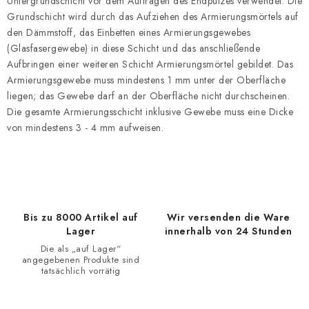
e
Untergrundschicht vor dem Auftragen des Endputzes verwendet. Die
Grundschicht wird durch das Aufziehen des Armierungsmörtels auf
r
den Dämmstoff, das Einbetten eines Armierungsgewebes
e
(Glasfasergewebe) in diese Schicht und das anschließende
l
Aufbringen einer weiteren Schicht Armierungsmörtel gebildet. Das
e
Armierungsgewebe muss mindestens 1 mm unter der Oberfläche
m
liegen; das Gewebe darf an der Oberfläche nicht durchscheinen.
e
Die gesamte Armierungsschicht inklusive Gewebe muss eine Dicke
n
von mindestens 3 - 4 mm aufweisen.
t
e
d
e
r
Bis zu 8000 Artikel auf
Wir versenden die Ware
Lager
innerhalb von 24 Stunden
L
Die als „auf Lager“
i
angegebenen Produkte sind
s
tatsächlich vorrätig
t
e