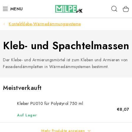
Zum
Such
Inhalt
springen
Kontaktklebe-Wärmedämmungssysteme
DACHFENSTER
DACHBODENTREPPE
Kleb- und Spachtelmassen
HAUS UND GARTEN
Der Klebe- und Armierungsmörtel ist zum Kleben und Armieren von
Fassadendämmplatten in Wärmedämmsystemen bestimmt.
BAU
BLOG
Meistverkauft
IMPRESSUM
Kleber PU010 für Polystyrol 750 ml
€8,07
Auf Lager
Reklamationen und Rücksendungen
Richtlinien zur Verwendung von Cookies
Mehr Produkte anzeigen