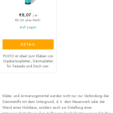
k
r
t
u
€8,07
/ St
e
n
€6,56 ohne MwSt.
g
Auf Lager
DETAIL
PU010 ist ideal zum Kleben von
Gipskartonplatten, Dämmplatten
für Fassade und Dach usw.
S
t
Klebe- und Armierungsmörtel werden nicht nur zur Verbindung des
e
Dämmstoffs mit dem Untergrund, d. h. dem Mauerwerk oder der
u
Wand eines Holzbaus, sondern auch zur Erstellung einer