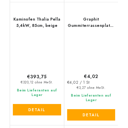
Kaminofen Thalia Pella
Graphit
5,4kW, 85cm, beige
Gummiterrassenplatte
FLOMA Stone
(Schiefer) - Länge 30
cm, Breite 30 cm,
Höhe 3 cm
€4,02
€393,75
Verkaufspreis:
€4,02 / 1 St
€320,12 ohne MwSt.
€3,27 ohne MwSt.
Beim Lieferanten auf
Lager
Beim Lieferanten auf
Lager
DETAIL
DETAIL