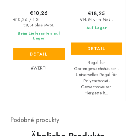
€10,26
€18,25
Verkaufspreis:
€10,26 / 1 St
€14,84 ohne MwSt.
€8,34 ohne MwSt.
Auf Lager
Beim Lieferanten auf
Lager
DETAIL
DETAIL
Regal für
#WERT!
Gartengewächshäuser -
Universelles Regal für
Polycarbonat-
Gewächshäuser.
Hergestellt...
Ähnliche Produkte