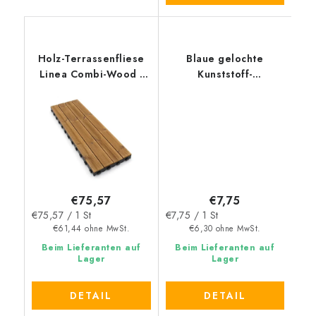
Holz-Terrassenfliese
Blaue gelochte
Linea Combi-Wood -
Kunststoff-
Länge 39 cm, Breite
Terrassenfliesen Linea
117 cm, Höhe 6,5 cm
Marte - Länge 55,5 cm,
Breite 55,5 cm, Höhe
1,3 cm
€75,57
€7,75
Verkaufspreis:
Verkaufspreis:
€75,57 / 1 St
€7,75 / 1 St
€61,44 ohne MwSt.
€6,30 ohne MwSt.
Beim Lieferanten auf
Beim Lieferanten auf
Lager
Lager
DETAIL
DETAIL