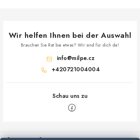
Wir helfen Ihnen bei der Auswahl
Brauchen Sie Rat bei etwas? Wir sind für dich da!
info
@
milpe.cz
+420721004004
F
u
Informationen für Sie