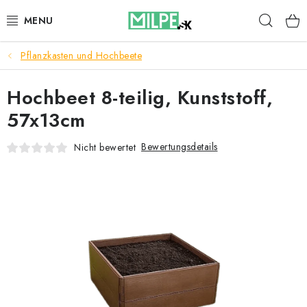
Zum
Such
Inhalt
springen
Pflanzkasten und Hochbeete
DACHFENSTER
Hochbeet 8-teilig, Kunststoff,
DACHBODENTREPPE
57x13cm
HAUS UND GARTEN
Bewertungsdetails
Nicht bewertet
BAU
BLOG
IMPRESSUM
Reklamationen und Rücksendungen
Richtlinien zur Verwendung von Cookies