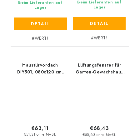
Beim Lieferanten auf
Beim Lieferanten auf
Lager
Lager
DETAIL
DETAIL
#WERT!
#WERT!
Haustürvordach
Lüftungsfenster für
DIY501, 080x120 cm,
Garten-Gewächshaus
Polycarbonat
ARROW/STRELKA
€63,11
€68,43
€51,31 ohne MwSt.
€55,63 ohne MwSt.