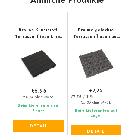
Braune Kunststoff-
Braune gelochte
Terrassenfliese Linea
Terrassenfliesen aus
Easy (Holz) - Länge 39
Kunststoff Linea Marte
cm, Breite 39 cm,
- Länge 55,5 cm, Breite
Höhe 2,65 cm
55,5 cm, Höhe 1,3 cm
€7,75
€5,95
Verkaufspreis:
€7,75 / 1 St
€4,84 ohne MwSt.
€6,30 ohne MwSt.
Beim Lieferanten auf
Lager
Beim Lieferanten auf
Lager
DETAIL
DETAIL