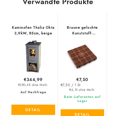
Verwandte Produkte
Kaminofen Thalia Okta
Braune gelochte
3,9kW, 85cm, beige
Kunststoff-
Terrassenfliese Linea
Combi - Länge 39 cm,
Breite 39 cm, Höhe
4,8 cm
€7,50
€344,99
Verkaufspreis:
€7,50 / 1 St
€280,48 ohne MwSt.
€6,10 ohne MwSt.
Auf Nachfrage
Beim Lieferanten auf
Lager
DETAIL
DETAIL