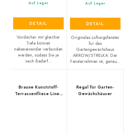
Auf Lager
Auf Lager
DETAIL
DETAIL
Vordächer mit gleicher
Originales Lüftungsfenster
Tiefe können
für das
nebeneinander verbunden
Gartengewächshaus
werden, sodass Sie je
ARROW/STRELKA. Der
nach Bedarf...
Fensterrahmen ist, genau...
Braune Kunststoff-
Regal für Garten-
Terrassenfliese Linea
Gewächshäuser
Marte (Holz) - Länge
55,5 cm, Breite 55,5
cm, Höhe 1,3 cm