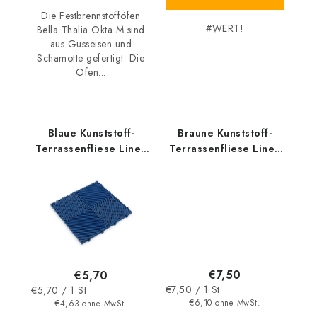
Die Festbrennstofföfen
#WERT!
Bella Thalia Okta M sind
aus Gusseisen und
Schamotte gefertigt. Die
Öfen...
Blaue Kunststoff-
Braune Kunststoff-
Terrassenfliese Linea
Terrassenfliese Linea
Rombo - Länge 38,3
Combi - Länge 39 cm,
cm, Breite 38,3 cm,
Breite 39 cm, Höhe
Höhe 1,7 cm
4,8 cm
€7,50
€5,70
Verkaufspreis:
Verkaufspreis:
€7,50 / 1 St
€5,70 / 1 St
€6,10 ohne MwSt.
€4,63 ohne MwSt.