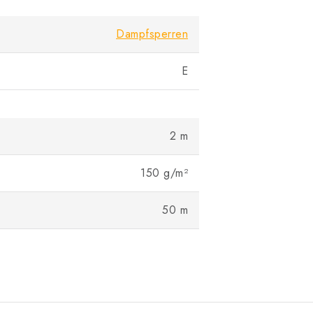
Dampfsperren
E
2 m
150 g/m²
50 m