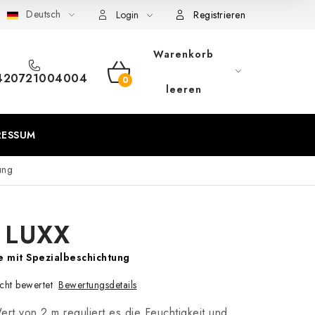
Deutsch
eschäftsbedingungen
Sitemap von Milpe.sk
Login
Registrieren
Warenkorb
420721004004
WARENKORB
leeren
RESSUM
ung
 LUXX
 mit Spezialbeschichtung
Bewertungsdetails
cht bewertet
rt von 2 m reguliert es die Feuchtigkeit und