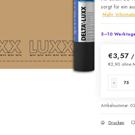
sorgt für ein 
Mehr Informat
5–10 Werktag
€3,57
/
€2,90 ohne M
Verkaufsprei
Artikelnummer:
0
Drucken