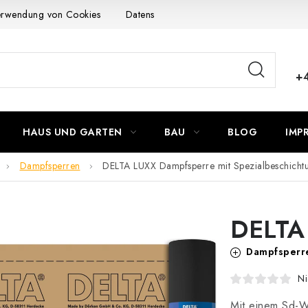
Verwendung von Cookies
Datenschutzerklärung
Allgemeinen G
+
HAUS UND GARTEN
BAU
BLOG
IMP
Dampfsperren
DELTA LUXX
Dampfsperre mit Spezialbeschicht
DELTA
Dampfsperre
Ni
Mit einem Sd-We