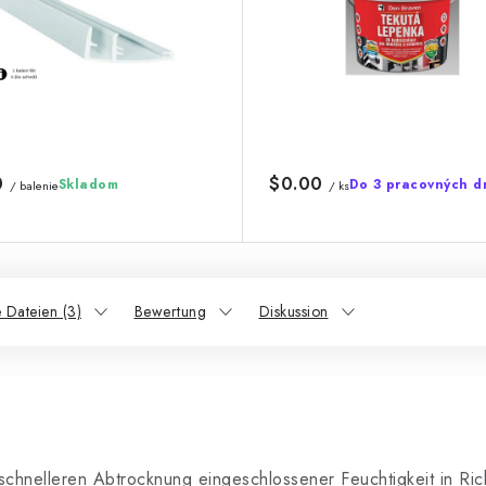
0
$0.00
Skladom
Do 3 pracovných d
/ balenie
/ ks
 Dateien (3)
Bewertung
Diskussion
chnelleren Abtrocknung eingeschlossener Feuchtigkeit in Ric