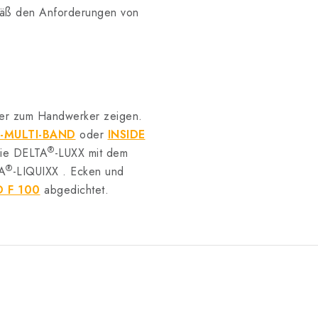
emäß den Anforderungen von
mmer zum Handwerker zeigen.
-MULTI-BAND
oder
INSIDE
®
lie
DELTA
-LUXX mit dem
®
A
-LIQUIXX . Ecken und
D F 100
abgedichtet.