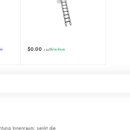
$0.00
ní
Skladom
/ ks
htung Innenraum; senkt die