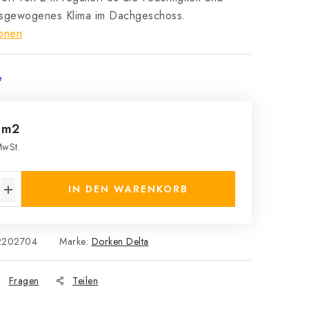
ausgewogenes Klima im Dachgeschoss.
ionen
e
 m2
wSt.
s:
IN DEN WARENKORB
2202704
Marke:
Dorken Delta
Fragen
Teilen