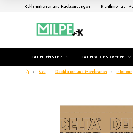
Zum
Reklamationen und Rücksendungen
Richtlinien zur 
Inhalt
springen
DACHFENSTER
DACHBODENTREPPE
Startseite
Bau
Dachfolien und Membranen
Interieur