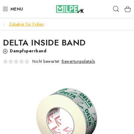
Zum
Such
Inhalt
springen
Zubehör für Folien
DACHFENSTER
DELTA INSIDE BAND
DACHBODENTREPPE
Dampfsperrband
HAUS UND GARTEN
Bewertungsdetails
Nicht bewertet
BAU
BLOG
IMPRESSUM
Reklamationen und Rücksendungen
Richtlinien zur Verwendung von Cookies