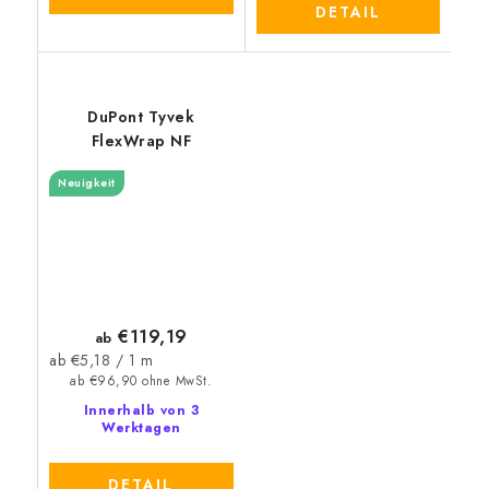
DETAIL
DuPont Tyvek
FlexWrap NF
Neuigkeit
€119,19
ab
Verkaufspreis:
ab €5,18 / 1 m
ab €96,90 ohne MwSt.
Innerhalb von 3
Werktagen
DETAIL