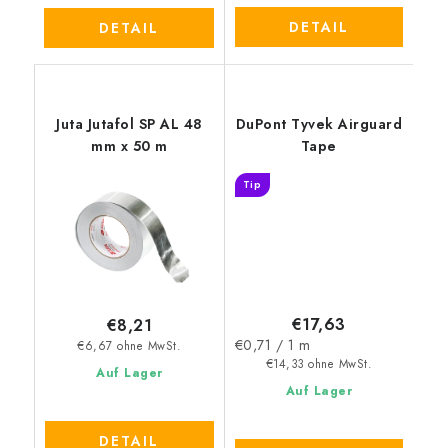
DETAIL
DETAIL
Juta Jutafol SP AL 48
DuPont Tyvek Airguard
mm x 50 m
Tape
Tip
€17,63
€8,21
Verkaufspreis:
€0,71 / 1 m
€6,67 ohne MwSt.
€14,33 ohne MwSt.
Auf Lager
Auf Lager
DETAIL