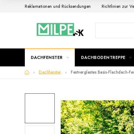
Zum
Reklamationen und Rücksendungen
Richtlinien zur 
Inhalt
springen
DACHFENSTER
DACHBODENTREPPE
Startseite
Dachfenster
Festverglastes Basis-Flachdach-F