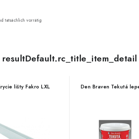
 tatsächlich vorrätig
resultDefault.rc_title_item_detail
rycie lišty Fakro LXL
Den Braven Tekutá lep