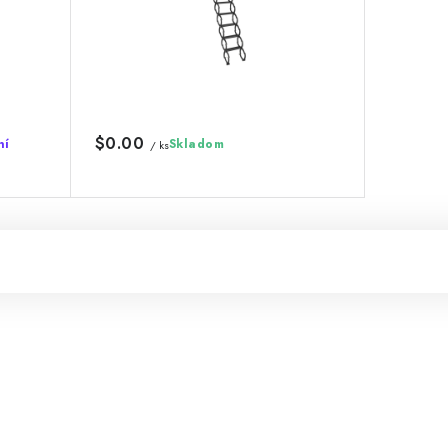
$0.00
ní
Skladom
/ ks