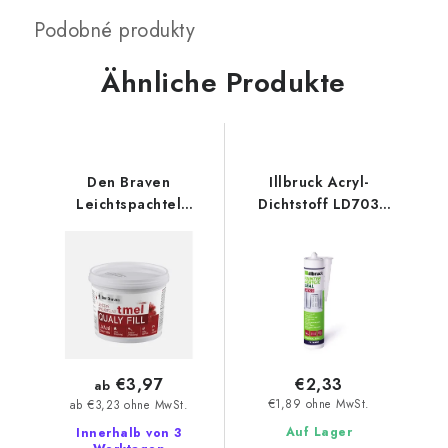
Ähnliche Produkte
Den Braven
Illbruck Acryl-
Leichtspachtel
Dichtstoff LD703
schleifbar Qualy Fill
PAINTER ACRYLIC
weiß
SEAL 310 ml
€2,33
€3,97
ab
€1,89 ohne MwSt.
ab €3,23 ohne MwSt.
Auf Lager
Innerhalb von 3