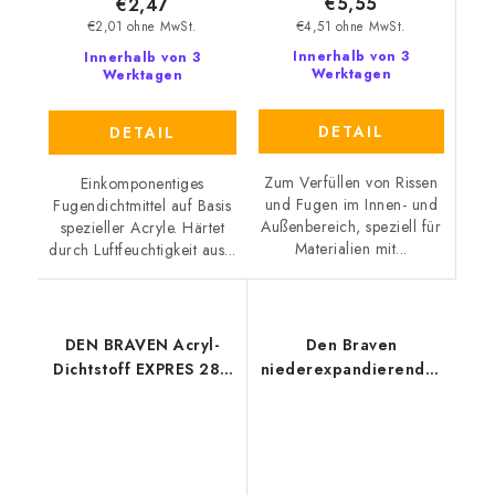
€5,55
€2,47
€4,51 ohne MwSt.
€2,01 ohne MwSt.
Innerhalb von 3
Innerhalb von 3
Werktagen
Werktagen
DETAIL
DETAIL
Zum Verfüllen von Rissen
Einkomponentiges
und Fugen im Innen- und
Fugendichtmittel auf Basis
Außenbereich, speziell für
spezieller Acryle. Härtet
Materialien mit...
durch Luftfeuchtigkeit aus...
DEN BRAVEN Acryl-
Den Braven
Dichtstoff EXPRES 280
niederexpandierender
ml weiß
schaum 750ml
pistolenschaum