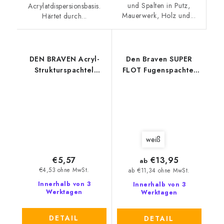
und Spalten in Putz,
Acrylatdispersionsbasis.
Mauerwerk, Holz und...
Härtet durch...
DEN BRAVEN Acryl-
Den Braven SUPER
Strukturspachtel
FLOT Fugenspachtel
280ml weiß
für Gipskartonplatten
weiß
weiß
€5,57
€13,95
ab
€4,53 ohne MwSt.
ab €11,34 ohne MwSt.
Innerhalb von 3
Innerhalb von 3
Werktagen
Werktagen
DETAIL
DETAIL