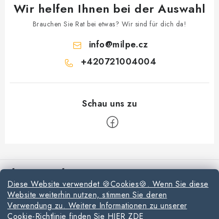
Wir helfen Ihnen bei der Auswahl
Brauchen Sie Rat bei etwas? Wir sind für dich da!
info
@
milpe.cz
+420721004004
F
u
Informationen für Sie
ß
Diese Website verwendet 🍪Cookies🍪. Wenn Sie diese
z
Reklamationen und Rücksendungen
Website weiterhin nutzen, stimmen Sie deren
e
Verwendung zu. Weitere Informationen zu unserer
Richtlinien zur Verwendung von Cookies
i
Cookie-Richtlinie finden Sie HIER ZDE