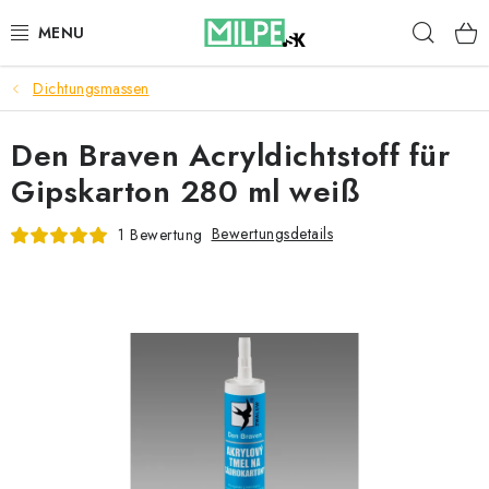
Zum
Such
Inhalt
springen
Dichtungsmassen
DACHFENSTER
Den Braven Acryldichtstoff für
DACHBODENTREPPE
Gipskarton 280 ml weiß
HAUS UND GARTEN
Bewertungsdetails
1 Bewertung
BAU
BLOG
IMPRESSUM
Reklamationen und Rücksendungen
Richtlinien zur Verwendung von Cookies