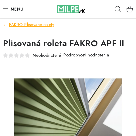
Prejsť
Hľad
na
obsah
FAKRO Plisované rolety
STREŠNÉ OKNÁ
Plisovaná roleta FAKRO APF II
PODKROVNÉ SCHODY
Podrobnosti hodnotenia
Neohodnotené
DOM A ZÁHRADA
STAVBA
BLOG
KONTAKTY
Reklamace a vrácení zboží
Zásady používania súborov cookie