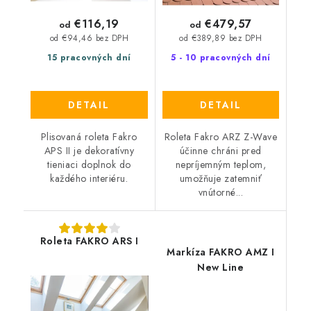
€116,19
€479,57
od
od
od €94,46 bez DPH
od €389,89 bez DPH
15 pracovných dní
5 - 10 pracovných dní
DETAIL
DETAIL
Plisovaná roleta Fakro
Roleta Fakro ARZ Z-Wave
APS II je dekoratívny
účinne chráni pred
tieniaci doplnok do
nepríjemným teplom,
každého interiéru.
umožňuje zatemniť
vnútorné...
Roleta FAKRO ARS I
Markíza FAKRO AMZ I
New Line