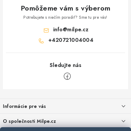
Pomôžeme vám s výberom
Potrebujete s niečím poradiť? Sme tu pre vás!
info
@
milpe.cz
+420721004004
Z
á
Informácie pre vás
p
ä
Reklamace a vrácení zboží
O společnosti Milpe.cz
t
Zásady používania súborov cookie