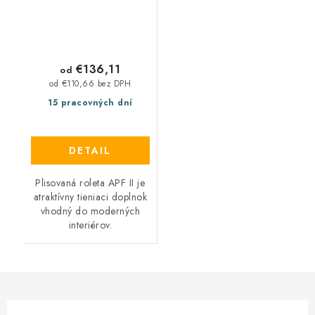
€136,11
od
od €110,66 bez DPH
15 pracovných dní
DETAIL
Plisovaná roleta APF II je
atraktívny tieniaci doplnok
vhodný do moderných
interiérov.