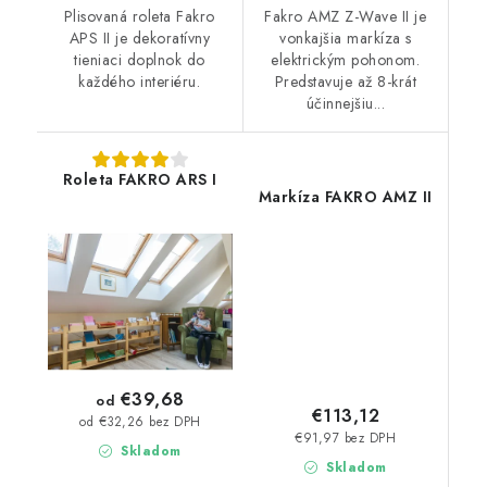
Plisovaná roleta Fakro
Fakro AMZ Z-Wave II je
APS II je dekoratívny
vonkajšia markíza s
tieniaci doplnok do
elektrickým pohonom.
každého interiéru.
Predstavuje až 8-krát
účinnejšiu...
Roleta FAKRO ARS I
Markíza FAKRO AMZ II
€39,68
od
€113,12
od €32,26 bez DPH
€91,97 bez DPH
Skladom
Skladom