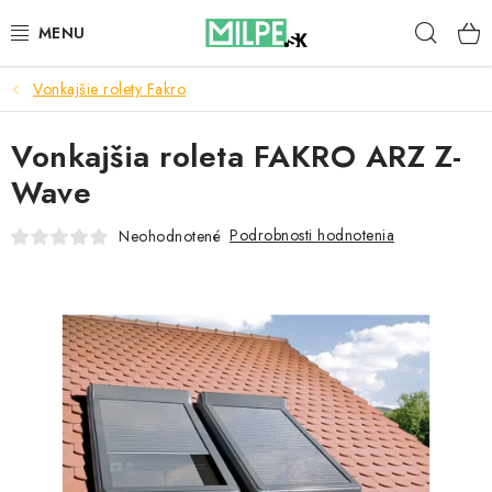
Prejsť
Hľad
na
obsah
Vonkajšie rolety Fakro
STREŠNÉ OKNÁ
Vonkajšia roleta FAKRO ARZ Z-
PODKROVNÉ SCHODY
Wave
DOM A ZÁHRADA
Podrobnosti hodnotenia
Neohodnotené
STAVBA
BLOG
KONTAKTY
Reklamace a vrácení zboží
Zásady používania súborov cookie