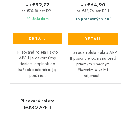
€92,72
€64,90
od
od
od €75,38 bez DPH
od €52,76 bez DPH
Skladom
15 pracovných dní
DETAIL
DETAIL
Plisovaná roleta Fakro
Tieniaca roleta Fakro ARP
APS I je dekoratívny
II poskytuje ochranu pred
tieniaci doplnok do
priamym slnečným
každého interiéru. Jej
žiarením a veľmi
použitie...
príjemné...
Plisovaná roleta
FAKRO APF II