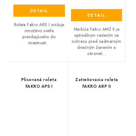
DETAIL
DETAIL
Roleta Fakro ARS I znižuje
Markíza Fakro AMZ II je
množstvo svetla
optimálnym riešením na
prenikajúceho do
ochranu pred nadmerným
miestnosti.
slnečným žiarením a
zároveň...
Plisovaná roleta
Zatieňovacia roleta
FAKRO APS I
FAKRO ARP II