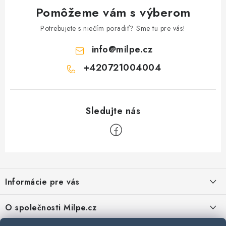
Pomôžeme vám s výberom
Potrebujete s niečím poradiť? Sme tu pre vás!
info
@
milpe.cz
+420721004004
Z
á
Informácie pre vás
p
ä
Reklamace a vrácení zboží
O společnosti Milpe.cz
t
Zásady používania súborov cookie