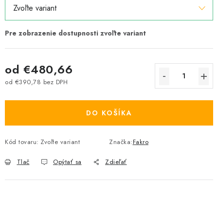
od
€480,66
od
€390,78
bez DPH
Jednotková cena:
DO KOŠÍKA
Kód tovaru:
Zvoľte variant
Značka:
Fakro
Tlač
Opýtať sa
Zdieľať