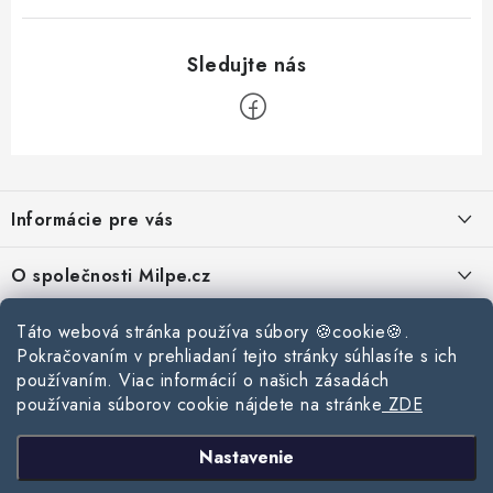
Z
á
Informácie pre vás
p
ä
Reklamace a vrácení zboží
O společnosti Milpe.cz
t
Zásady používania súborov cookie
i
Často sa nás pýtate
Kontakty
Táto webová stránka používa súbory 🍪cookie🍪.
e
Podmínky ochrany osobních údajů
Pokračovaním v prehliadaní tejto stránky súhlasíte s ich
O spoločnosti Milpe
Kontaktné informácie
používaním. Viac informácií o našich zásadách
Stavebný blog
Obchodní podmínky
používania súborov cookie nájdete na stránke
ZDE
Mapa webu Milpe.sk
O spoločnosti Milpe
Ako vybrať správnu difúznu fóliu pre strechu?
Prijímame online platby
Nastavenie
Žalúzie do spálne: Ako vybrať ideálne tienenie pre pokojný spánok?