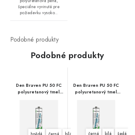
polyuretánová pena,
špeciálne vyvinutá pre
požiadavku vysoko...
Podobné produkty
Den Braven PU 50 FC
Den Braven PU 50 FC
polyuretanový tmel
polyuretanový tmel
300 ml
600 ml
černá
bílá
šedá
hnědá
černá
bílá
šedá