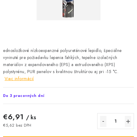
Podmínky ochrany osobních údajů
Obchodní podmínky
Mapa webu Milpe.sk
ednosložkové nízkoexpanzné polyuretánové lepidlo, špeciálne
vyvinuté pre požiadavku lepenia ľahkých, tepelne izolačných
materiálov z expandovaného (EPS) a extrudovaného (XPS)
polystyrénu, PUR panelov s kvalitnou štruktúrou aj pri -15 °C.
Viac informácií
Do 3 pracovných dní
€6,91
/ ks
€5,62 bez DPH
Jednotková cena: