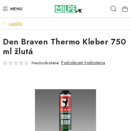
Prejsť
Hľad
na
obsah
Lepidlá
STREŠNÉ OKNÁ
Den Braven Thermo Kleber 750
PODKROVNÉ SCHODY
ml žlutá
DOM A ZÁHRADA
Podrobnosti hodnotenia
Neohodnotené
STAVBA
BLOG
KONTAKTY
Reklamace a vrácení zboží
Zásady používania súborov cookie