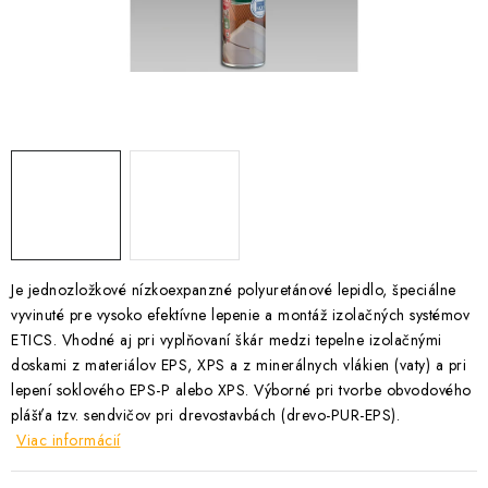
Podmínky ochrany osobních údajů
Obchodní podmínky
Mapa webu Milpe.sk
Je jednozložkové nízkoexpanzné polyuretánové lepidlo, špeciálne
vyvinuté pre vysoko efektívne lepenie a montáž izolačných systémov
ETICS. Vhodné aj pri vyplňovaní škár medzi tepelne izolačnými
doskami z materiálov EPS, XPS a z minerálnych vlákien (vaty) a pri
lepení soklového EPS-P alebo XPS. Výborné pri tvorbe obvodového
plášťa tzv. sendvičov pri drevostavbách (drevo-PUR-EPS).
Viac informácií