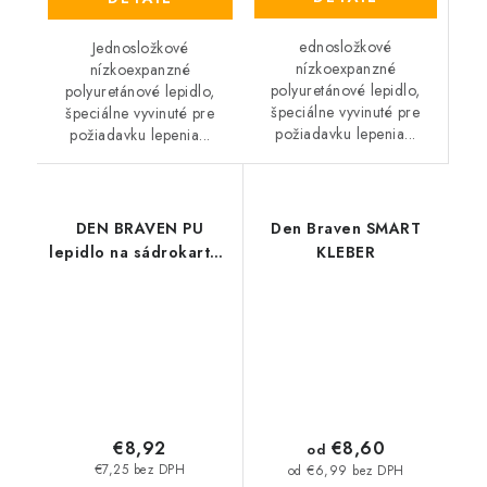
ednosložkové
Jednosložkové
nízkoexpanzné
nízkoexpanzné
polyuretánové lepidlo,
polyuretánové lepidlo,
špeciálne vyvinuté pre
špeciálne vyvinuté pre
požiadavku lepenia...
požiadavku lepenia...
DEN BRAVEN PU
Den Braven SMART
lepidlo na sádrokarton
KLEBER
750 ml žluté
€8,92
€8,60
od
€7,25 bez DPH
od €6,99 bez DPH