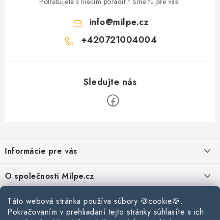
Potrebujete s niečím poradiť? Sme tu pre vás!
info
@
milpe.cz
+420721004004
Z
á
Informácie pre vás
p
ä
Reklamace a vrácení zboží
O společnosti Milpe.cz
t
Zásady používania súborov cookie
i
Často sa nás pýtate
Kontakty
Táto webová stránka používa súbory 🍪cookie🍪.
e
Podmínky ochrany osobních údajů
Pokračovaním v prehliadaní tejto stránky súhlasíte s ich
O spoločnosti Milpe