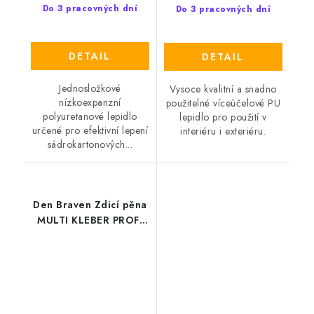
Do 3 pracovných dní
Do 3 pracovných dní
DETAIL
DETAIL
Jednosložkové
Vysoce kvalitní a snadno
nízkoexpanzní
použitelné víceúčelové PU
polyuretanové lepidlo
lepidlo pro použití v
určené pro efektivní lepení
interiéru i exteriéru.
sádrokartonových...
Den Braven Zdicí pěna
MULTI KLEBER PROFI
šedá