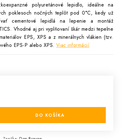
zkoexpanzné polyuretánové lepidlo, ideálne na
ných poklesoch nočných teplôt pod 0°C, kedy už
vať cementové lepidlá na lepenie a montáž
TICS. Vhodné aj pri vyplňovaní škár medzi tepelne
materiálov EPS, XPS a z minerálnych vlákien (tzv.
klového EPS-P alebo XPS.
Viac informácií
DO KOŠÍKA
Značka:
Den Braven