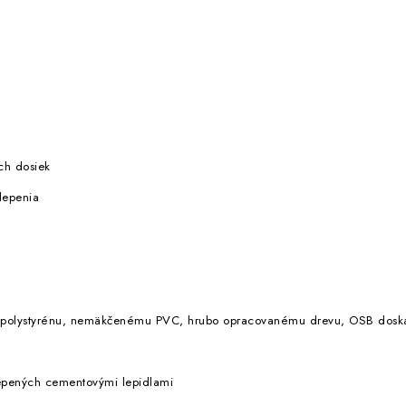
ch dosiek
lepenia
ve, polystyrénu, nemäkčenému PVC, hrubo opracovanému drevu, OSB dos
 lepených cementovými lepidlami