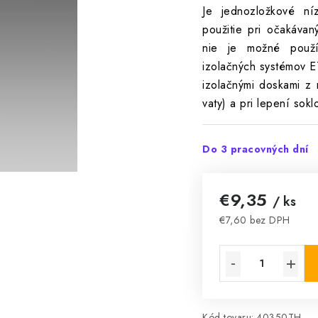
Je jednozložkové ní
použitie pri očakáva
nie je možné použí
izolačných systémov E
izolačnými doskami z 
vaty) a pri lepení so
Do 3 pracovných dní
€9,35
/ ks
€7,60 bez DPH
Jednotková cena:
Kód tovaru:
40350TH