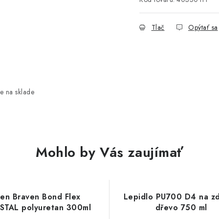
Tlač
Opýtať sa
e na sklade
Mohlo by Vás zaujímať
en Braven Bond Flex
Lepidlo PU700 D4 na zd
STAL polyuretan 300ml
dřevo 750 ml