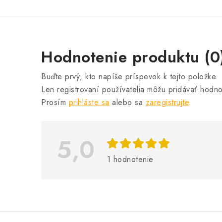
V
Hodnotenie produktu (0
ý
Buďte prvý, kto napíše príspevok k tejto položke.
p
Len registrovaní používatelia môžu pridávať hodno
i
Prosím
prihláste sa
alebo sa
zaregistrujte
.
s
h
5,0
o
1 hodnotenie
d
n
o
t