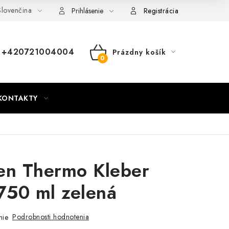
lovenčina
nky
Mapa webu Milpe.sk
Prihlásenie
Registrácia
+420721004004
Prázdny košík
NÁKUPNÝ
KOŠÍK
KONTAKTY
en Thermo Kleber
50 ml zelená
Podrobnosti hodnotenia
nie