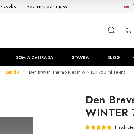
S
ov cookie
Podmínky ochrany osobních údajů
Obchodní podmí
DOM A ZÁHRADA
STAVBA
BLOG
Lepidlá
Den Braven Thermo Kleber WINTER 750 ml zelená
Den Brav
WINTER 7
1 hodnote