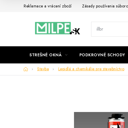
Prejsť
Reklamace a vrácení zboží
Zásady používania súbor
na
obsah
STREŠNÉ OKNÁ
PODKROVNÉ SCHODY
Domov
Stavba
Lepidlá a chemikálie pre stavebníctvo