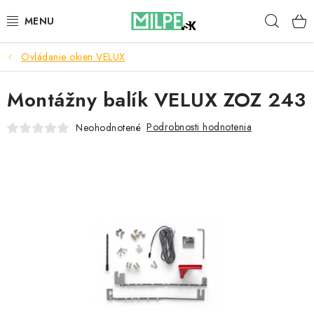
Prejsť
Hľad
na
obsah
Ovládanie okien VELUX
STREŠNÉ OKNÁ
Montážny balík VELUX ZOZ 243
PODKROVNÉ SCHODY
Podrobnosti hodnotenia
Neohodnotené
DOM A ZÁHRADA
STAVBA
BLOG
KONTAKTY
Reklamace a vrácení zboží
Zásady používania súborov cookie