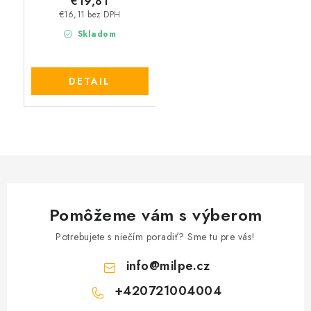
€19,81
€16,11 bez DPH
Skladom
DETAIL
Pomôžeme vám s výberom
Potrebujete s niečím poradiť? Sme tu pre vás!
info
@
milpe.cz
+420721004004