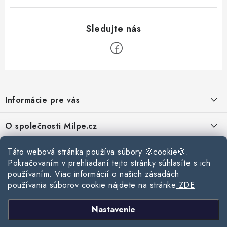
Z
á
Informácie pre vás
p
ä
Reklamace a vrácení zboží
O společnosti Milpe.cz
t
Zásady používania súborov cookie
i
Často sa nás pýtate
Kontakty
Táto webová stránka používa súbory 🍪cookie🍪.
e
Podmínky ochrany osobních údajů
Pokračovaním v prehliadaní tejto stránky súhlasíte s ich
O spoločnosti Milpe
Kontaktné informácie
používaním. Viac informácií o našich zásadách
Stavebný blog
Obchodní podmínky
používania súborov cookie nájdete na stránke
ZDE
Mapa webu Milpe.sk
O spoločnosti Milpe
Ako vybrať správnu difúznu fóliu pre strechu?
Prijímame online platby
Nastavenie
Žalúzie do spálne: Ako vybrať ideálne tienenie pre pokojný spánok?