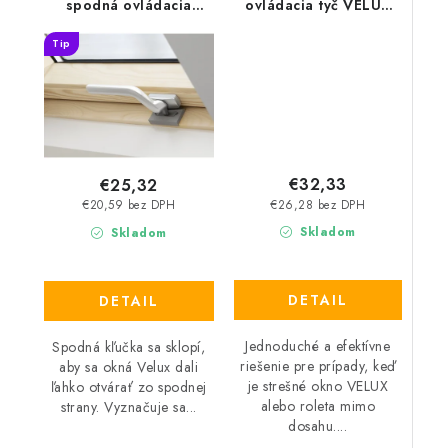
spodná ovládacia
ovládacia tyč VELUX
kľučka
ZCT 200
Tip
€32,33
€25,32
€26,28 bez DPH
€20,59 bez DPH
Skladom
Skladom
DETAIL
DETAIL
Jednoduché a efektívne
Spodná kľučka sa sklopí,
riešenie pre prípady, keď
aby sa okná Velux dali
je strešné okno VELUX
ľahko otvárať zo spodnej
alebo roleta mimo
strany. Vyznačuje sa...
dosahu....