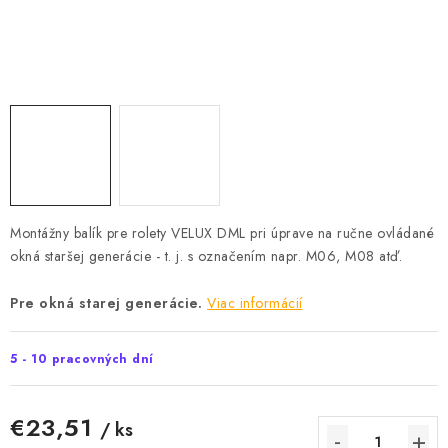
Podmínky ochrany osobních údajů
Obchodní podmínky
Mapa webu Milpe.sk
Montážny balík pre rolety VELUX DML pri úprave na ručne ovládané
okná staršej generácie - t. j. s označením napr. M06, M08 atď.
Pre okná starej generácie.
Viac informácií
5 - 10 pracovných dní
€23,51
/ ks