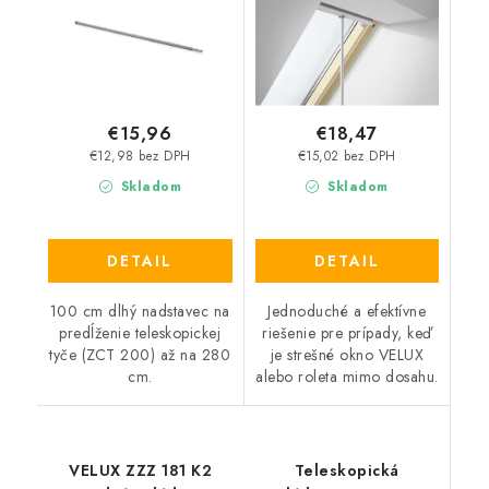
€15,96
€18,47
€12,98 bez DPH
€15,02 bez DPH
Skladom
Skladom
DETAIL
DETAIL
100 cm dlhý nadstavec na
Jednoduché a efektívne
predĺženie teleskopickej
riešenie pre prípady, keď
tyče (ZCT 200) až na 280
je strešné okno VELUX
cm.
alebo roleta mimo dosahu.
VELUX ZZZ 181 K2
Teleskopická