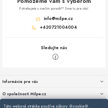
Pomôžeme vám s výberom
Potrebujete s niečím poradiť? Sme tu pre vás!
info
@
milpe.cz
+420721004004
Z
á
Informácie pre vás
p
ä
Reklamace a vrácení zboží
O společnosti Milpe.cz
t
Zásady používania súborov cookie
i
Často sa nás pýtate
Táto webová stránka používa súbory 🍪cookie🍪.
Kontakty