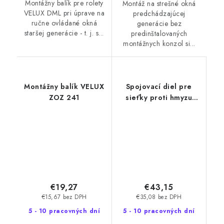
Montážny balík pre rolety
Montáž na strešné okná
VELUX DML pri úprave na
predchádzajúcej
ručne ovládané okná
generácie bez
staršej generácie - t. j. s...
predinštalovaných
montážnych konzol si...
Montážny balík VELUX
Spojovací diel pre
ZOZ 241
sieťky proti hmyzu
VELUX ZOZ 157
€19,27
€43,15
€15,67 bez DPH
€35,08 bez DPH
5 - 10 pracovných dní
5 - 10 pracovných dní