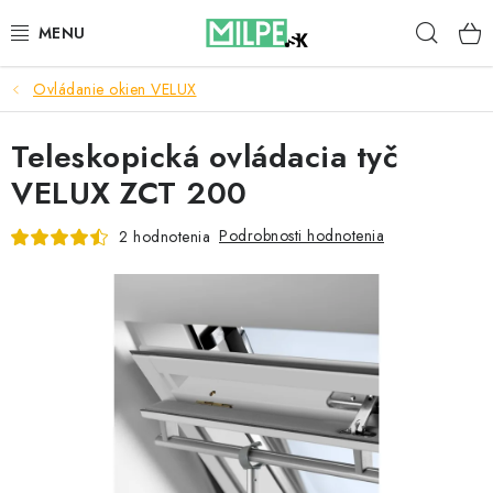
Prejsť
Hľad
na
obsah
Ovládanie okien VELUX
STREŠNÉ OKNÁ
Teleskopická ovládacia tyč
PODKROVNÉ SCHODY
VELUX ZCT 200
DOM A ZÁHRADA
Podrobnosti hodnotenia
2 hodnotenia
STAVBA
BLOG
KONTAKTY
Reklamace a vrácení zboží
Zásady používania súborov cookie