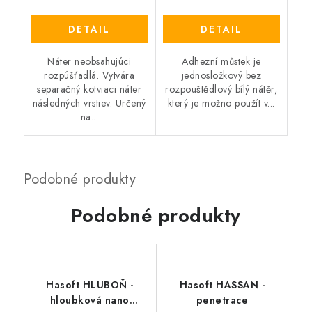
DETAIL
DETAIL
Náter neobsahujúci
Adhezní můstek je
rozpúšťadlá. Vytvára
jednosložkový bez
separačný kotviaci náter
rozpouštědlový bílý nátěr,
následných vrstiev. Určený
který je možno použít v...
na...
Podobné produkty
Hasoft HLUBOŇ -
Hasoft HASSAN -
hloubková nano
penetrace