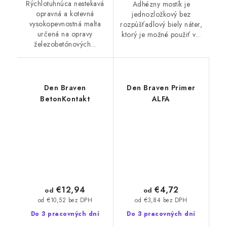
Rýchlotuhnúca nestekavá
Adhézny mostík je
opravná a kotevná
jednozložkový bez
vysokopevnostná malta
rozpúšťadlový biely náter,
určená na opravy
ktorý je možné použiť v...
železobetónových...
Den Braven
Den Braven Primer
BetonKontakt
ALFA
€12,94
€4,72
od
od
od €10,52 bez DPH
od €3,84 bez DPH
Do 3 pracovných dní
Do 3 pracovných dní