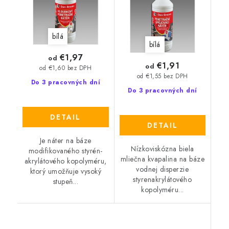
bílá
bílá
€1,97
od
€1,91
od
od €1,60 bez DPH
od €1,55 bez DPH
Do 3 pracovných dní
Do 3 pracovných dní
DETAIL
DETAIL
Je náter na báze
Nízkoviskózna biela
modifikovaného styrén-
mliečna kvapalina na báze
akrylátového kopolyméru,
vodnej disperzie
ktorý umožňuje vysoký
styrenakrylátového
stupeň...
kopolyméru...