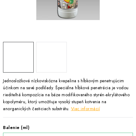
Podmínky ochrany osobních údajů
Obchodní podmínky
Mapa webu Milpe.sk
Jednosložková nízkoviskózna kvapalina s hĺbkovým penetrujúcim
účinkom na savé podklady. Špeciálna hĺbková penetrácia je vodou
riediteľná kompozícia na báze modifikovaného styrén-akrylátového
kopolyméru, ktorý umožňuje vysoký stupeň kotvenia na
anorganických časticiach substrátu.
Viac informácií
Balenie (ml)