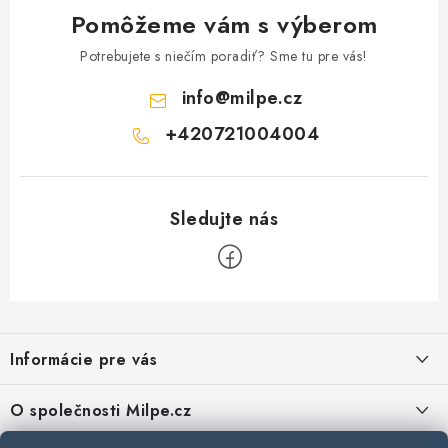
Pomôžeme vám s výberom
Potrebujete s niečím poradiť? Sme tu pre vás!
info
@
milpe.cz
+420721004004
Z
á
Informácie pre vás
p
ä
Reklamace a vrácení zboží
O společnosti Milpe.cz
t
Zásady používania súborov cookie