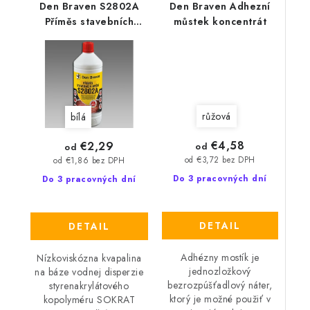
Den Braven S2802A
Den Braven Adhezní
Příměs stavebních
můstek koncentrát
směsí
růžová
bílá
€4,58
€2,29
od
od
od €3,72 bez DPH
od €1,86 bez DPH
Do 3 pracovných dní
Do 3 pracovných dní
DETAIL
DETAIL
Adhézny mostík je
Nízkoviskózna kvapalina
jednozložkový
na báze vodnej disperzie
bezrozpúšťadlový náter,
styrenakrylátového
ktorý je možné použiť v
kopolyméru SOKRAT