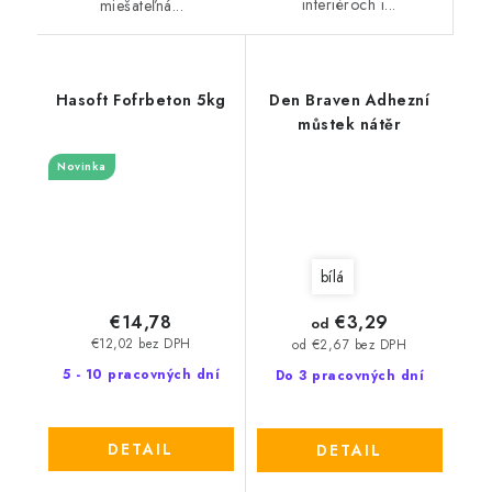
interiéroch i...
miešateľná...
Hasoft Fofrbeton 5kg
Den Braven Adhezní
můstek nátěr
Novinka
bílá
€14,78
€3,29
od
€12,02 bez DPH
od €2,67 bez DPH
5 - 10 pracovných dní
Do 3 pracovných dní
DETAIL
DETAIL