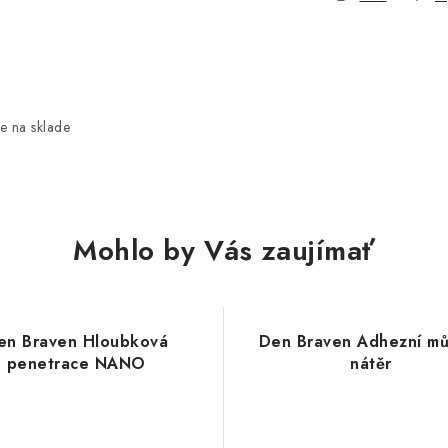
e na sklade
Mohlo by Vás zaujímať
en Braven Hloubková
Den Braven Adhezní mů
penetrace NANO
nátěr