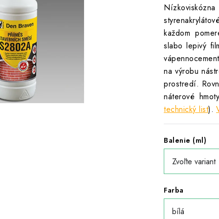
Nízkoviskóz
styrenakrylát
každom pomere
slabo lepivý f
vápennocement
na výrobu nástr
prostredí. Rov
náterové hmot
technický list
).
Balenie (ml)
Farba