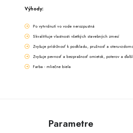
Výhody:
Po vytvrdnutí vo vode nerozpustná
Skvalitňuje vlastnosti všetkých stavebných zmesí
Zvyšuje prídržnosť k podkladu, pružnosť a oteruvzdorn
Zvyšuje pevnosť a bezprašnosť omietok, poterov a ďalš
Farba - mliečne biela