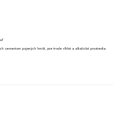
osť
ích cementom pojených hmôt, pre trvale vlhké a alkalické prostredia