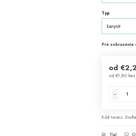
Typ
od
€2,
od
€1,80
bez
Jednotková 
Kód tovaru:
Zvoľte
Tlač
O