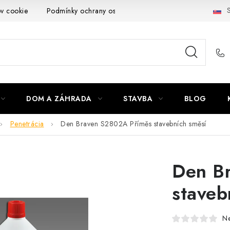
S
ov cookie
Podmínky ochrany osobních údajů
Obchodní podmí
DOM A ZÁHRADA
STAVBA
BLOG
Penetrácia
Den Braven S2802A Příměs stavebních směsí
Den B
staveb
N