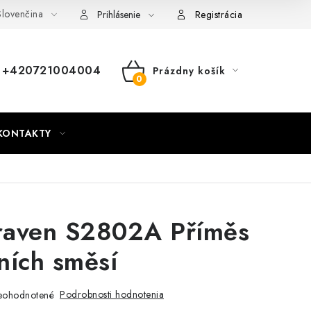
lovenčina
nky
Mapa webu Milpe.sk
Prihlásenie
Registrácia
+420721004004
Prázdny košík
NÁKUPNÝ
KOŠÍK
KONTAKTY
raven S2802A Příměs
ních směsí
Podrobnosti hodnotenia
eohodnotené