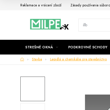
Prejsť
Reklamace a vrácení zboží
Zásady používania súbor
na
obsah
STREŠNÉ OKNÁ
PODKROVNÉ SCHODY
Domov
Stavba
Lepidlá a chemikálie pre stavebníctvo