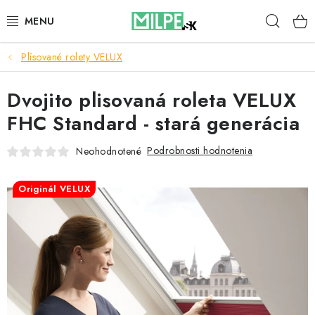
Prejsť
Hľad
na
obsah
Plísované rolety VELUX
STREŠNÉ OKNÁ
Dvojito plisovaná roleta VELUX
PODKROVNÉ SCHODY
FHC Standard - stará generácia
DOM A ZÁHRADA
Podrobnosti hodnotenia
Neohodnotené
STAVBA
Originál VELUX
BLOG
KONTAKTY
Reklamace a vrácení zboží
Zásady používania súborov cookie