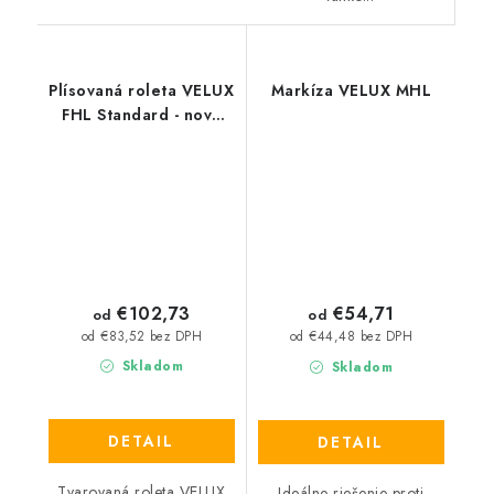
Plísovaná roleta VELUX
Markíza VELUX MHL
FHL Standard - nová
generácia
€102,73
€54,71
od
od
od €83,52 bez DPH
od €44,48 bez DPH
Skladom
Skladom
DETAIL
DETAIL
Tvarovaná roleta VELUX
Ideálne riešenie proti