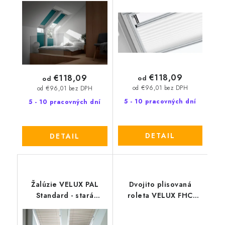
generácia
€118,09
€118,09
od
od
od €96,01 bez DPH
od €96,01 bez DPH
5 - 10 pracovných dní
5 - 10 pracovných dní
DETAIL
DETAIL
Žalúzie VELUX PAL
Dvojito plisovaná
Standard - stará
roleta VELUX FHC
generácia
Premium - stará
generácia