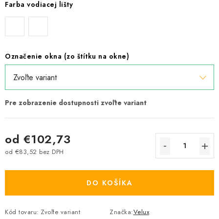
Farba vodiacej lišty
Označenie okna (zo štítku na okne)
od
€102,73
od
€83,52
bez DPH
Jednotková cena:
DO KOŠÍKA
Kód tovaru:
Zvoľte variant
Značka:
Velux