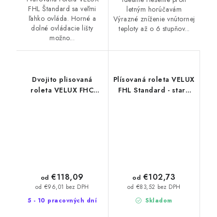
FHL Štandard sa veľmi
letným horúčavám
ľahko ovláda. Horné a
Výrazné zníženie vnútornej
dolné ovládacie lišty
teploty až o 6 stupňov...
možno...
Dvojito plisovaná
Plísovaná roleta VELUX
roleta VELUX FHC
FHL Standard - stará
Premium - stará
generácia
generácia
€118,09
€102,73
od
od
od €96,01 bez DPH
od €83,52 bez DPH
5 - 10 pracovných dní
Skladom