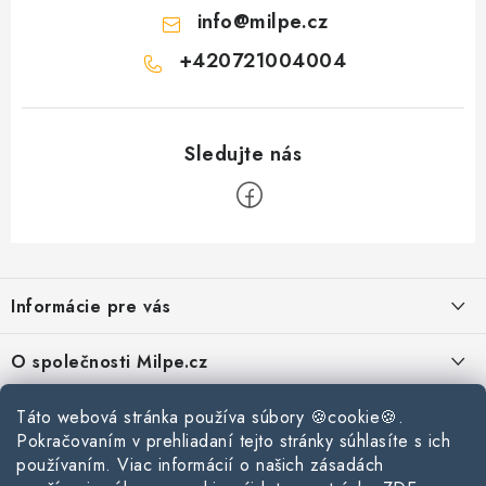
info
@
milpe.cz
+420721004004
Z
á
Informácie pre vás
p
ä
Reklamace a vrácení zboží
O společnosti Milpe.cz
t
Zásady používania súborov cookie
i
Často sa nás pýtate
Táto webová stránka používa súbory 🍪cookie🍪.
Kontakty
e
Podmínky ochrany osobních údajů
Pokračovaním v prehliadaní tejto stránky súhlasíte s ich
O spoločnosti Milpe
Kontaktné informácie
používaním. Viac informácií o našich zásadách
Stavebný blog
Obchodní podmínky