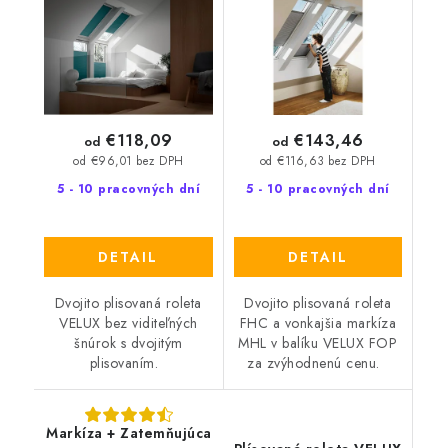
generácia
€118,09
€143,46
od
od
od €96,01 bez DPH
od €116,63 bez DPH
5 - 10 pracovných dní
5 - 10 pracovných dní
DETAIL
DETAIL
Dvojito plisovaná roleta
Dvojito plisovaná roleta
VELUX bez viditeľných
FHC a vonkajšia markíza
šnúrok s dvojitým
MHL v balíku VELUX FOP
plisovaním.
za zvýhodnenú cenu.
Markíza + Zatemňujúca