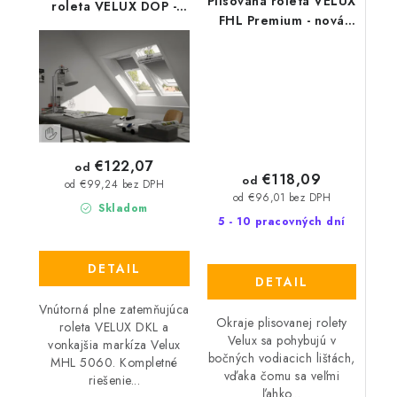
Plísovaná roleta VELUX
roleta VELUX DOP -
FHL Premium - nová
nová generácia
generácia
€122,07
od
€118,09
od
od €99,24 bez DPH
od €96,01 bez DPH
Skladom
5 - 10 pracovných dní
DETAIL
DETAIL
Vnútorná plne zatemňujúca
Okraje plisovanej rolety
roleta VELUX DKL a
Velux sa pohybujú v
vonkajšia markíza Velux
bočných vodiacich lištách,
MHL 5060. Kompletné
vďaka čomu sa veľmi
riešenie...
ľahko...