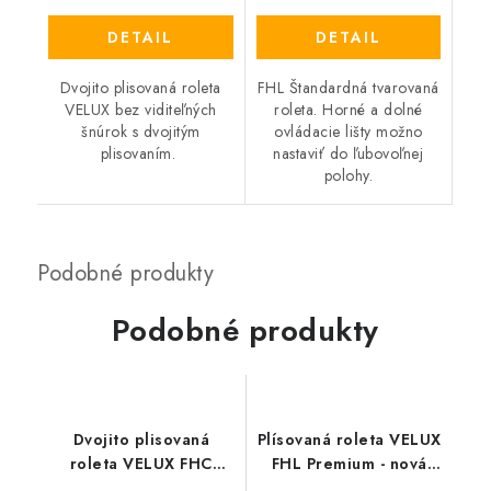
DETAIL
DETAIL
Dvojito plisovaná roleta
FHL Štandardná tvarovaná
VELUX bez viditeľných
roleta. Horné a dolné
šnúrok s dvojitým
ovládacie lišty možno
plisovaním.
nastaviť do ľubovoľnej
polohy.
Podobné produkty
Dvojito plisovaná
Plísovaná roleta VELUX
roleta VELUX FHC
FHL Premium - nová
Premium - nová
generácia