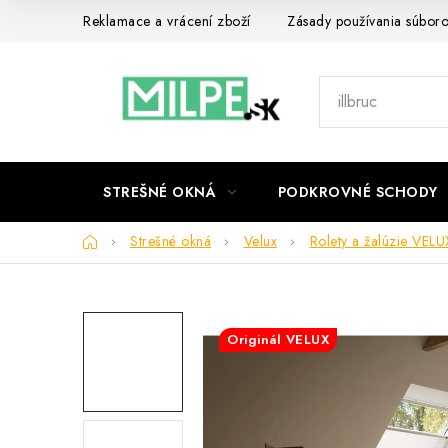
Prejsť
Reklamace a vrácení zboží
Zásady používania súbor
na
obsah
STREŠNÉ OKNÁ
PODKROVNÉ SCHODY
Domov
Strešné okná
Velux
Rolety a žalúzie VELU
Originál VELUX