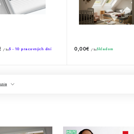
€
0,00€
5 - 10 pracovných dní
Skladom
/ ks
/ ks
usia