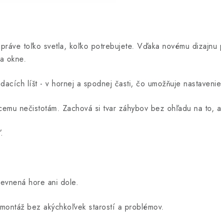
 práve toľko svetla, koľko potrebujete. Vďaka novému dizajnu 
 na okne.
ích líšt - v hornej a spodnej časti, čo umožňuje nastavenie r
úcemu nečistotám. Zachová si tvar záhybov bez ohľadu na to, 
ď.
upevnená hore ani dole.
 montáž bez akýchkoľvek starostí a problémov.