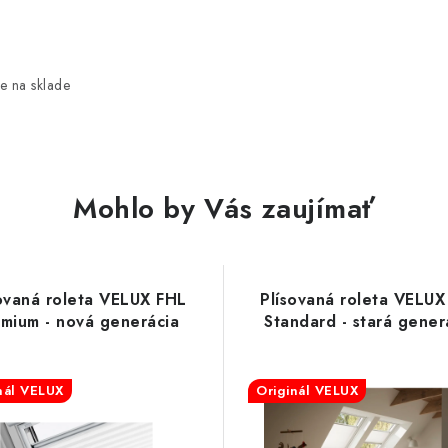
e na sklade
Mohlo by Vás zaujímať
ovaná roleta VELUX FHL
Plísovaná roleta VELUX
mium - nová generácia
Standard - stará gener
nál VELUX
Originál VELUX