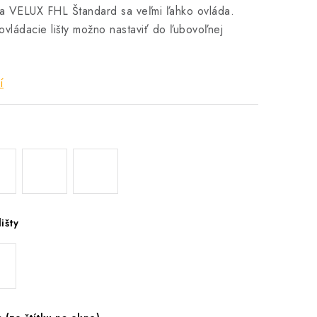
ta VELUX FHL Štandard sa veľmi ľahko ovláda.
vládacie lišty možno nastaviť do ľubovoľnej
í
išty