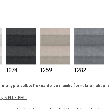
ntu a typ a veľkosť okna do poznámky formulára nákupn
lety VELUX FHL: