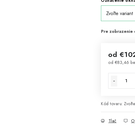
Označenie okna 
od
€10
od
€83,46
be
Jednotková 
Kód tovaru:
Zvoľte
Tlač
O