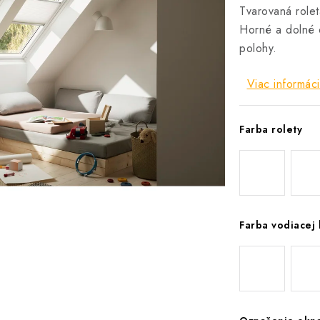
Tvarovaná role
Horné a dolné o
polohy.
Viac informáci
Farba rolety
Farba vodiacej l