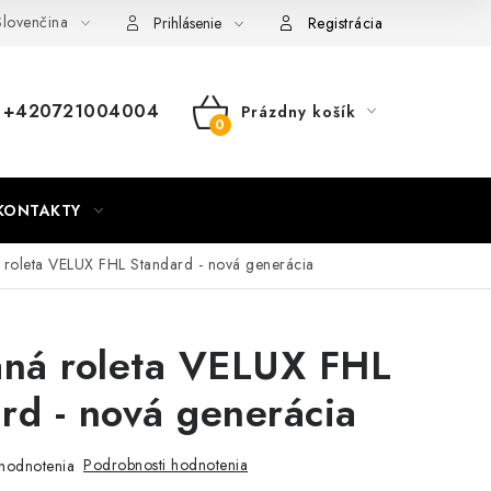
lovenčina
nky
Mapa webu Milpe.sk
Prihlásenie
Registrácia
+420721004004
Prázdny košík
NÁKUPNÝ
KOŠÍK
KONTAKTY
á roleta VELUX FHL Standard - nová generácia
aná roleta VELUX FHL
rd - nová generácia
Podrobnosti hodnotenia
hodnotenia