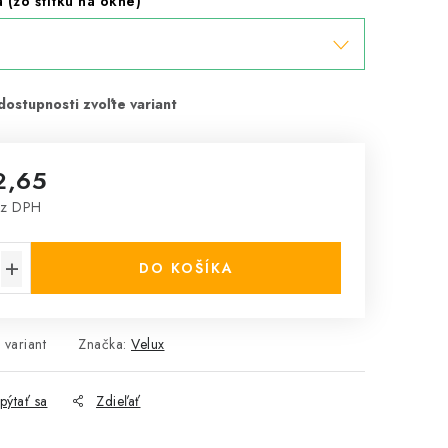
(zo štítku na okne)
2,65
z DPH
cena:
DO KOŠÍKA
 variant
Značka:
Velux
pýtať sa
Zdieľať