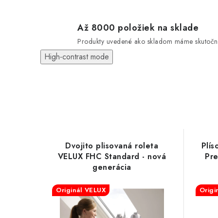
Až 8000 položiek na sklade
Produkty uvedené ako skladom máme skutočn
High-contrast mode
Dvojito plisovaná roleta
Plís
VELUX FHC Standard - nová
Pre
generácia
Originál VELUX
Origi