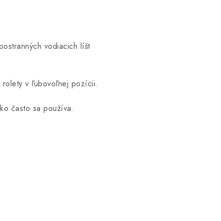
postranných vodiacich líšt
olety v ľubovoľnej pozícii.
ako často sa používa.