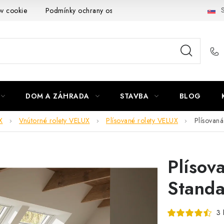
S
ov cookie
Podmínky ochrany osobních údajů
Obchodní podmí
DOM A ZÁHRADA
STAVBA
BLOG
X
Vnútorné rolety VELUX
Plísované rolety VELUX
Plísovan
Plísov
Standa
3 