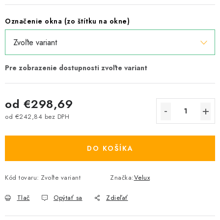
Označenie okna (zo štítku na okne)
od
€298,69
od
€242,84
bez DPH
Jednotková cena:
DO KOŠÍKA
Kód tovaru:
Zvoľte variant
Značka:
Velux
Tlač
Opýtať sa
Zdieľať