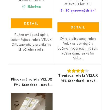
od €96,01 bez DPH
Skladom
5 - 10 pracovných dní
DETAIL
DETAIL
Ručne ovládaná úplne
Okraje plisovanej rolety
zatemňujúca roleta VELUX
Velux sa pohybujú v
DKL zabraňuje prenikaniu
bočných vodiacich lištách,
slnečného svetla.
vďaka čomu sa veľmi
ľahko...
Tieniaca roleta VELUX
Plísovaná roleta VELUX
RFL Standard - nová
FHL Standard - nová
generácia
generácia