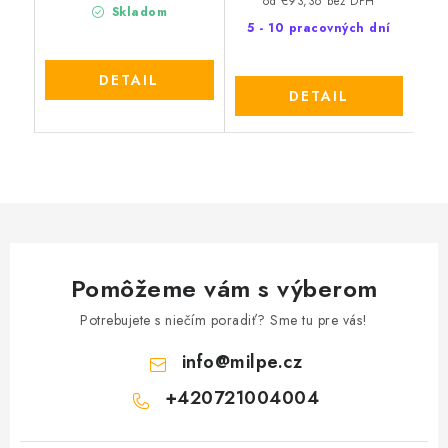
od €93,36 bez DPH
Skladom
5 - 10 pracovných dní
DETAIL
DETAIL
Pomôžeme vám s výberom
Potrebujete s niečím poradiť? Sme tu pre vás!
info
@
milpe.cz
+420721004004