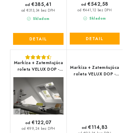
€542,58
€385,41
od
od
od €441,12 bez DPH
od €313,34 bez DPH
Skladom
Skladom
DETAIL
DETAIL
Markíza + Zatemňujúca
Markíza + Zatemňujúca
roleta VELUX DOP -
roleta VELUX DOP -
nová generácia
stará generácia
€122,07
od
€114,83
od
od €99,24 bez DPH