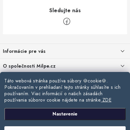
Z
á
Informácie pre vás
p
ä
Reklamace a vrácení zboží
O společnosti Milpe.cz
t
Zásady používania súborov cookie
i
Často sa nás pýtate
Kontakty
Táto webová stránka používa súbory 🍪cookie🍪.
e
Podmínky ochrany osobních údajů
Pokračovaním v prehliadaní tejto stránky súhlasíte s ich
O spoločnosti Milpe
Kontaktné informácie
používaním. Viac informácií o našich zásadách
Stavebný blog
Obchodní podmínky
používania súborov cookie nájdete na stránke
ZDE
Mapa webu Milpe.sk
O spoločnosti Milpe
Ako vybrať správnu difúznu fóliu pre strechu?
Prijímame online platby
Nastavenie
Žalúzie do spálne: Ako vybrať ideálne tienenie pre pokojný spánok?
Copyright 2026
www.milpe.sk
. Všetky práva vyhradené.
Upraviť nastavenie