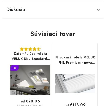
Diskusia
Súvisiaci tovar
Zatemňujúca roleta
Plísovaná roleta VELUX
VELUX DKL Standard -
FHL Premium - nová
nová generácia
generácia
Tip
€78,06
od
€118,09
od
od €63,46 bez DPH