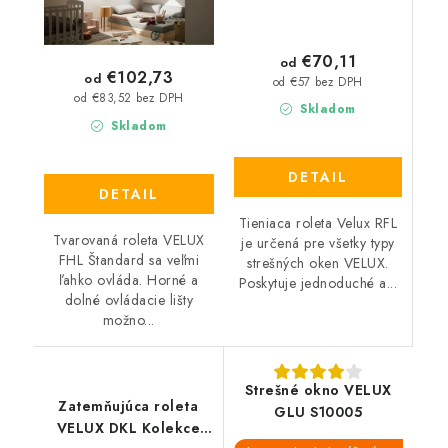
€70,11
od
€102,73
od
od €57 bez DPH
od €83,52 bez DPH
Skladom
Skladom
DETAIL
DETAIL
Tieniaca roleta Velux RFL
Tvarovaná roleta VELUX
je určená pre všetky typy
FHL Štandard sa veľmi
strešných oken VELUX.
ľahko ovláda. Horné a
Poskytuje jednoduché a...
dolné ovládacie lišty
možno...
Strešné okno VELUX
Zatemňujúca roleta
GLU S10005
VELUX DKL Kolekce