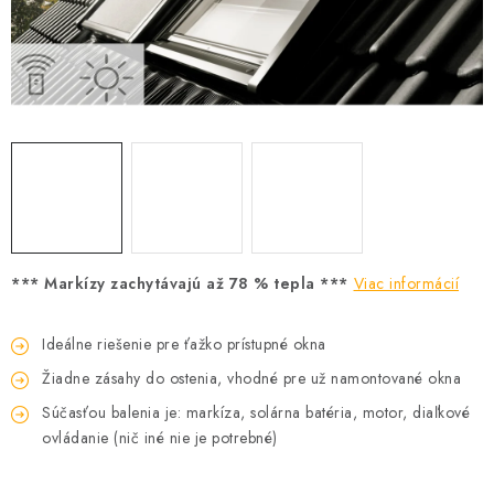
Podmínky ochrany osobních údajů
Obchodní podmínky
Mapa webu Milpe.sk
*** Markízy zachytávajú až 78 % tepla ***
Viac informácií
Ideálne riešenie pre ťažko prístupné okna
Žiadne zásahy do ostenia, vhodné pre už namontované okna
Súčasťou balenia je: markíza, solárna batéria, motor, diaľkové
ovládanie (nič iné nie je potrebné)