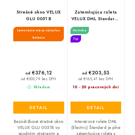
Strešné okno VELUX
Zatemňujúca roleta
GLU 0051 B
VELUX DML Standard -
nová generácia
Lemovanie nie je súčasťou
Novinka
balenia
Tip
€376,12
€203,53
od
od
od €305,79 bez DPH
od €165,47 bez DPH
Skladom
10 - 20 pracovných dní
DETAIL
DETAIL
Bezúdržbové strešné okno
Interiérová roleta DML
VELUX GLU 0051B so
(Electric) Štandard je plne
spodným otváraním a
zatemňujúca roleta s