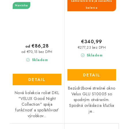
pro dobrou noc - nová
Lemovanie nie je súčasťou
Novinka
generácia
balenia
€340,99
€86,28
od
€277,23 bez DPH
od €70,15 bez DPH
Skladom
Skladom
DETAIL
DETAIL
Bezúdržbové strešné okno
Nová kolekcia roliet DKL
Velux GLU S10005 so
"VELUX Good Night
spodným otváraním.
Collection" spája
Spodná ovládacia kľučka
funkčnosť a spoľahlivosť
je...
výrobkov...