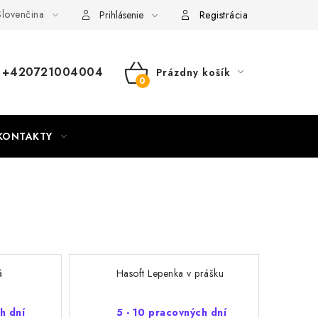
lovenčina
nky
Mapa webu Milpe.sk
Prihlásenie
Registrácia
+420721004004
Prázdny košík
NÁKUPNÝ
KOŠÍK
KONTAKTY
á
Hasoft Lepenka v prášku
h dní
5 - 10 pracovných dní