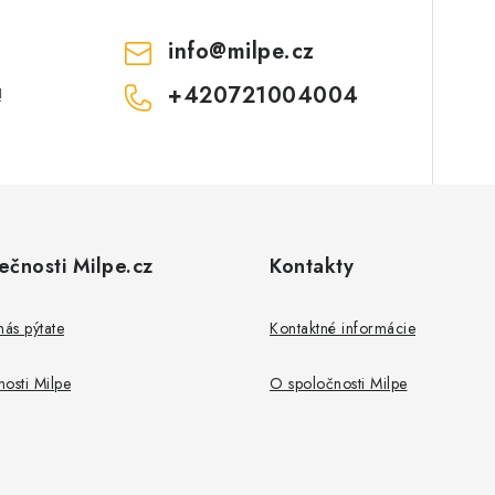
p
info
@
milpe.cz
v
+420721004004
!
k
y
v
ý
ečnosti Milpe.cz
Kontakty
p
nás pýtate
Kontaktné informácie
s
u
osti Milpe
O spoločnosti Milpe