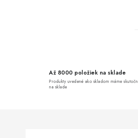
l
Až 8000 položiek na sklade
Produkty uvedené ako skladom máme skutočn
na sklade
i