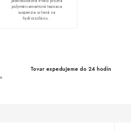
Jednosložková trvalo pružná
polymércementová tesniaca
suspenzia určená na
hydroizoláciu...
O
v
Tovar expedujeme do 24 hodín
e
á
d
a
c
e