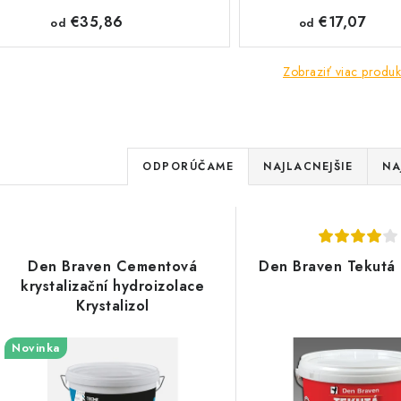
€35,86
€17,07
od
od
Zobraziť viac produk
R
ODPORÚČAME
NAJLACNEJŠIE
NA
a
d
V
e
Den Braven Cementová
Den Braven Tekutá
ý
krystalizační hydroizolace
n
p
Krystalizol
i
Novinka
e
s