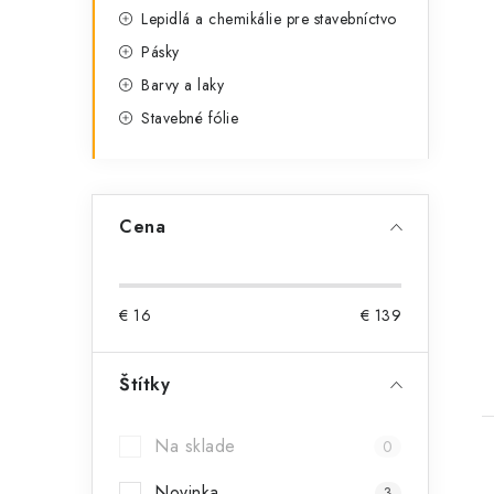
Lepidlá a chemikálie pre stavebníctvo
Pásky
Barvy a laky
Stavebné fólie
Cena
t
€
16
€
139
Štítky
Na sklade
0
Novinka
3