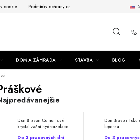
S
ov cookie
Podmínky ochrany osobních údajů
Obchodní podmí
DOM A ZÁHRADA
STAVBA
BLOG
ové
Práškové
Najpredávanejšie
Den Braven Cementová
Den Braven Tekut
krystalizační hydroizolace
lepenka
Krystalizol
Do 3 pracovných dní
Do 3 pracovnýc