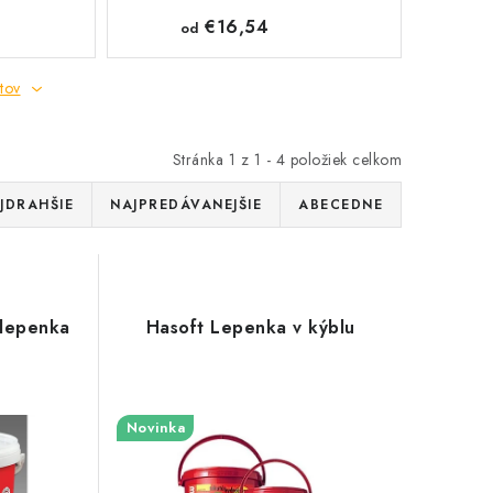
€16,54
od
tov
Stránka
1
z
1
-
4
položiek celkom
JDRAHŠIE
NAJPREDÁVANEJŠIE
ABECEDNE
 lepenka
Hasoft Lepenka v kýblu
Novinka