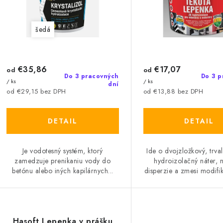
p
p
r
r
šedá
o
o
d
d
€35,86
€17,07
u
od
od
Do 3 pracovných
Do 3 p
u
/ ks
/ ks
dní
k
od €29,15 bez DPH
od €13,88 bez DPH
k
t
DETAIL
DETAIL
o
o
v
Je vodotesný systém, ktorý
Ide o dvojzložkový, trva
v
zamedzuje prenikaniu vody do
hydroizolačný náter, 
betónu alebo iných kapilárnych...
disperzie a zmesi modifik
Hasoft Lepenka v prášku