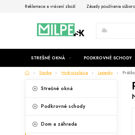
Prejsť
Reklamace a vrácení zboží
Zásady používania súbor
na
obsah
STREŠNÉ OKNÁ
PODKROVNÉ SCHODY
Domov
Stavba
Hydroizolácia
Lepenky
Prášk
B
K
Preskočiť
Strešné okná
kategórie
a
o
t
č
Podkrovné schody
e
n
g
Dom a záhrada
ý
ó