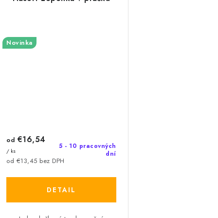
Novinka
€16,54
od
5 - 10 pracovných
/ ks
dní
od €13,45 bez DPH
DETAIL