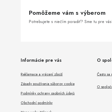
Pomôžeme vám s výberom
r
Potrebujete s niečím poradiť? Sme tu pre vás
Z
á
Informácie pre vás
O spol
p
i
ä
Reklamace a vrácení zboží
Často sa 
t
Zásady používania súborov cookie
O spoločn
i
Podmínky ochrany osobních údajů
e
Obchodní podmínky