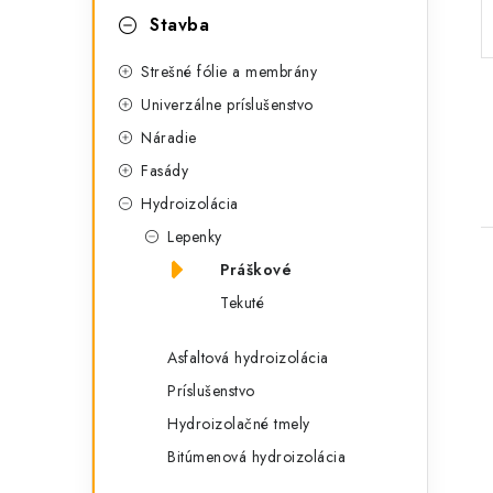
p
r
Stavba
a
i
Strešné fólie a membrány
e
n
Univerzálne príslušenstvo
e
Náradie
Fasády
l
Hydroizolácia
Lepenky
Práškové
Tekuté
Asfaltová hydroizolácia
Príslušenstvo
i
Hydroizolačné tmely
Bitúmenová hydroizolácia