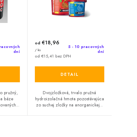
€18,96
od
racovných
5 - 10 pracovných
/ ks
dní
dní
od €15,41 bez DPH
DETAIL
lo pružný,
Dvojzložková, trvalo pružná
na báze
hydroizolačná hmota pozostávajúca
ovaných...
zo suchej zložky na anorganickej...