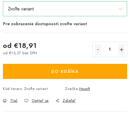
od
€18,91
od
€15,37
bez DPH
Jednotková cena:
DO KOŠÍKA
Kód tovaru:
Zvoľte variant
Značka:
Hasoft
Tlač
Opýtať sa
Zdieľať