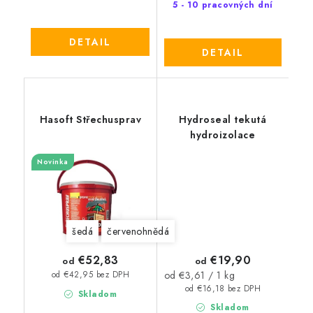
5 - 10 pracovných dní
DETAIL
DETAIL
Hasoft Střechusprav
Hydroseal tekutá
hydroizolace
Novinka
šedá
červenohnědá
€19,90
€52,83
od
od
Jednotková
od €3,61 / 1 kg
od €42,95 bez DPH
cena:
od €16,18 bez DPH
Skladom
Skladom