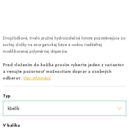
Podmínky ochrany osobních údajů
Obchodní podmínky
Mapa webu Milpe.sk
Dvojzložková, trvalo pružná hydroizolačná hmota pozostávajúca zo
suchej zložky na anorganickej báze a vodou riediteľnej
modifikovanej polymérnej disperzie.
Pred vložením do košíka prosím vyberte jeden z variantov
a venujte pozornosť možnostiam doprav a osobných
odberov.
Viac informácií
Typ
V balíku