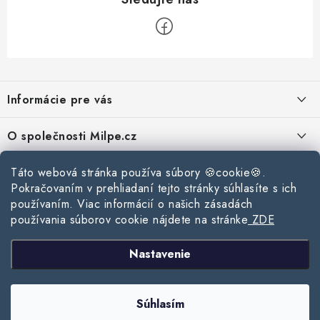
Z
á
Informácie pre vás
p
ä
Reklamace a vrácení zboží
O společnosti Milpe.cz
t
Zásady používania súborov cookie
i
Často sa nás pýtate
Táto webová stránka používa súbory 🍪cookie🍪.
Kontakty
e
Podmínky ochrany osobních údajů
Pokračovaním v prehliadaní tejto stránky súhlasíte s ich
O spoločnosti Milpe
Kontaktné informácie
používaním. Viac informácií o našich zásadách
Stavebný blog
Obchodní podmínky
používania súborov cookie nájdete na stránke
ZDE
Mapa webu Milpe.sk
O spoločnosti Milpe
Ako vybrať správnu difúznu fóliu pre strechu?
Prijímame online platby
Nastavenie
Žalúzie do spálne: Ako vybrať ideálne tienenie pre pokojný spánok?
Copyright 2026
www.milpe.sk
. Všetky práva vyhradené.
Upraviť nastavenie
Súhlasím
cookies
Ako vybrať strešné okno do zimy?