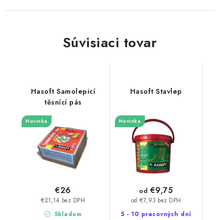
Súvisiaci tovar
Hasoft Samolepicí
Hasoft Stavlep
těsnící pás
Novinka
Novinka
€9,75
€26
od
€21,14 bez DPH
od €7,93 bez DPH
Skladom
5 - 10 pracovných dní