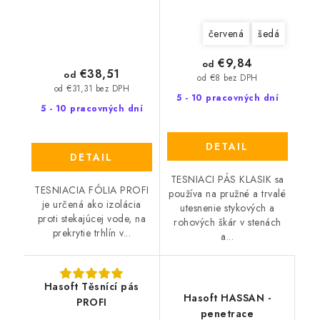
červená
šedá
€9,84
od
€38,51
od
od €8 bez DPH
od €31,31 bez DPH
5 - 10 pracovných dní
5 - 10 pracovných dní
DETAIL
DETAIL
TESNIACI PÁS KLASIK sa
TESNIACIA FÓLIA PROFI
používa na pružné a trvalé
je určená ako izolácia
utesnenie stykových a
proti stekajúcej vode, na
rohových škár v stenách
prekrytie trhlín v...
a...
Hasoft Těsnící pás
Hasoft HASSAN -
PROFI
penetrace