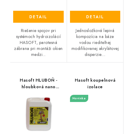
DETAIL
DETAIL
Riešenie spojov pri
Jednosložková lepivá
systémoch hydroizolácií
kompozícia na báze
HASOFT, parotesná
vodou riediteľnej
zábrana pri montáži okien
modifikovanej akrylátovej
medzi...
disperzie....
Hasoft HLUBOŇ -
Hasoft koupelnová
hloubková nano
izolace
penetrace
Novinka