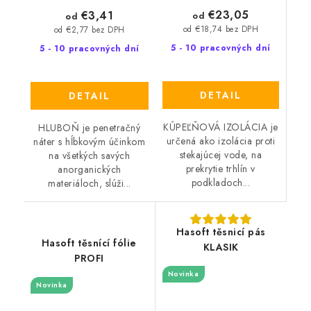
€23,05
€3,41
od
od
od €18,74 bez DPH
od €2,77 bez DPH
5 - 10 pracovných dní
5 - 10 pracovných dní
DETAIL
DETAIL
KÚPEĽŇOVÁ IZOLÁCIA je
HLUBOŇ je penetračný
určená ako izolácia proti
náter s hĺbkovým účinkom
stekajúcej vode, na
na všetkých savých
prekrytie trhlín v
anorganických
podkladoch...
materiáloch, slúži...
Hasoft těsnicí pás
Hasoft těsnící fólie
KLASIK
PROFI
Novinka
Novinka