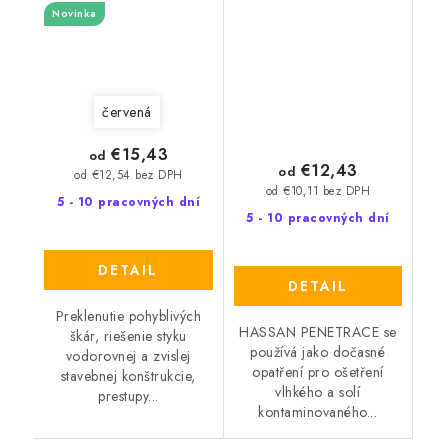
Novinka
červená
€15,43
od
€12,43
od
od €12,54 bez DPH
od €10,11 bez DPH
5 - 10 pracovných dní
5 - 10 pracovných dní
DETAIL
DETAIL
Preklenutie pohyblivých
HASSAN PENETRACE se
škár, riešenie styku
používá jako dočasné
vodorovnej a zvislej
opatření pro ošetření
stavebnej konštrukcie,
vlhkého a solí
prestupy...
kontaminovaného...