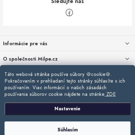
Z
á
Informácie pre vás
p
ä
Reklamace a vrácení zboží
O společnosti Milpe.cz
t
Zásady používania súborov cookie
i
Často sa nás pýtate
Táto webová stránka používa súbory 🍪cookie🍪.
Kontakty
e
Podmínky ochrany osobních údajů
Pokračovaním v prehliadaní tejto stránky súhlasíte s ich
O spoločnosti Milpe
Kontaktné informácie
používaním. Viac informácií o našich zásadách
Stavebný blog
Obchodní podmínky
používania súborov cookie nájdete na stránke
ZDE
Mapa webu Milpe.sk
O spoločnosti Milpe
Ako vybrať správnu difúznu fóliu pre strechu?
Prijímame online platby
Nastavenie
Žalúzie do spálne: Ako vybrať ideálne tienenie pre pokojný spánok?
Copyright 2026
www.milpe.sk
. Všetky práva vyhradené.
Upraviť nastavenie
Súhlasím
cookies
Ako vybrať strešné okno do zimy?