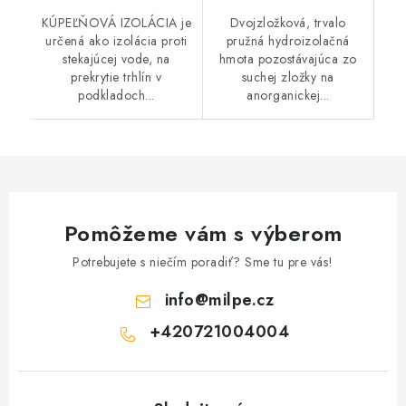
KÚPEĽŇOVÁ IZOLÁCIA je
Dvojzložková, trvalo
určená ako izolácia proti
pružná hydroizolačná
stekajúcej vode, na
hmota pozostávajúca zo
prekrytie trhlín v
suchej zložky na
podkladoch...
anorganickej...
Pomôžeme vám s výberom
Potrebujete s niečím poradiť? Sme tu pre vás!
info
@
milpe.cz
+420721004004