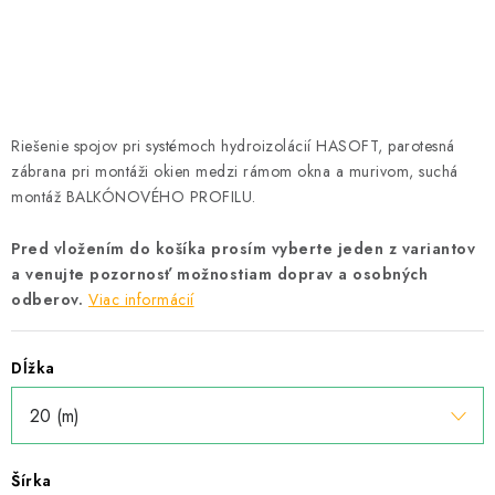
Podmínky ochrany osobních údajů
Obchodní podmínky
Mapa webu Milpe.sk
Riešenie spojov pri systémoch hydroizolácií HASOFT, parotesná
zábrana pri montáži okien medzi rámom okna a murivom, suchá
montáž BALKÓNOVÉHO PROFILU.
Pred vložením do košíka prosím vyberte jeden z variantov
a venujte pozornosť možnostiam doprav a osobných
odberov.
Viac informácií
Dĺžka
Šírka