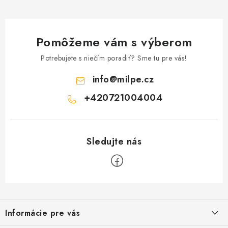
Pomôžeme vám s výberom
Potrebujete s niečím poradiť? Sme tu pre vás!
info
@
milpe.cz
+420721004004
Z
á
Informácie pre vás
p