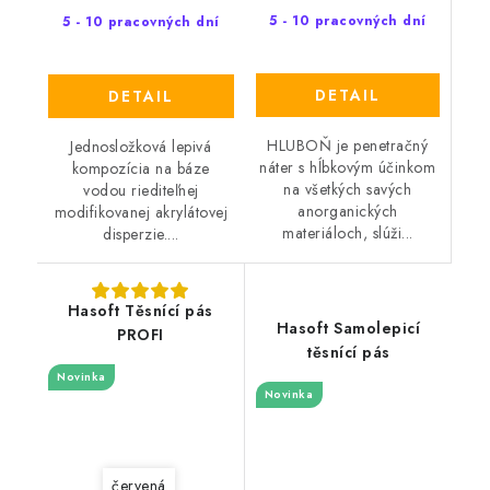
5 - 10 pracovných dní
5 - 10 pracovných dní
DETAIL
DETAIL
HLUBOŇ je penetračný
Jednosložková lepivá
náter s hĺbkovým účinkom
kompozícia na báze
na všetkých savých
vodou riediteľnej
anorganických
modifikovanej akrylátovej
materiáloch, slúži...
disperzie....
Hasoft Těsnící pás
Hasoft Samolepicí
PROFI
těsnící pás
Novinka
Novinka
červená