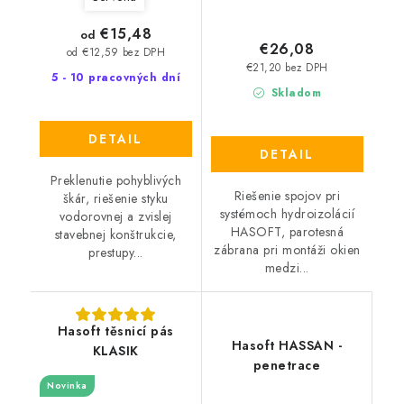
€15,48
od
€26,08
od €12,59 bez DPH
€21,20 bez DPH
5 - 10 pracovných dní
Skladom
DETAIL
DETAIL
Preklenutie pohyblivých
Riešenie spojov pri
škár, riešenie styku
systémoch hydroizolácií
vodorovnej a zvislej
HASOFT, parotesná
stavebnej konštrukcie,
zábrana pri montáži okien
prestupy...
medzi...
Hasoft těsnicí pás
Hasoft HASSAN -
KLASIK
penetrace
Novinka