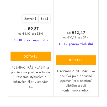
červená
šedá
€9,87
od
€12,47
od
od €8,02 bez DPH
od €10,14 bez DPH
5 - 10 pracovných dní
5 - 10 pracovných dní
DETAIL
DETAIL
TESNIACI PÁS KLASIK sa
HASSAN PENETRACE se
používa na pružné a trvalé
používá jako dočasné
utesnenie stykových a
opatření pro ošetření
rohových škár v stenách
vlhkého a solí
a...
kontaminovaného...