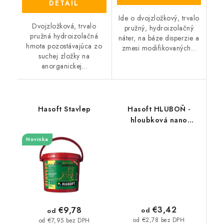
DETAIL
Ide o dvojzložkový, trvalo
Dvojzložková, trvalo
pružný, hydroizolačný
pružná hydroizolačná
náter, na báze disperzie a
hmota pozostávajúca zo
zmesi modifikovaných...
suchej zložky na
anorganickej...
Hasoft Stavlep
Hasoft HLUBOŇ -
hloubková nano
penetrace
Novinka
€3,42
€9,78
od
od
od €2,78 bez DPH
od €7,95 bez DPH