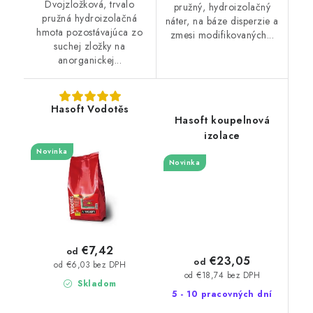
Dvojzložková, trvalo
pružný, hydroizolačný
pružná hydroizolačná
náter, na báze disperzie a
hmota pozostávajúca zo
zmesi modifikovaných...
suchej zložky na
anorganickej...
Hasoft Vodotěs
Hasoft koupelnová
izolace
Novinka
Novinka
€7,42
od
€23,05
od
od €6,03 bez DPH
od €18,74 bez DPH
Skladom
5 - 10 pracovných dní