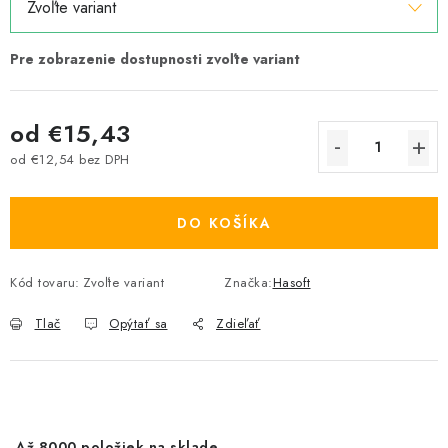
od
€15,43
od
€12,54
bez DPH
Jednotková cena:
DO KOŠÍKA
Kód tovaru:
Zvoľte variant
Značka:
Hasoft
Tlač
Opýtať sa
Zdieľať
Až 8000 položiek na sklade