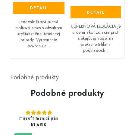
DETAIL
DETAIL
Jednosložková suchá
KÚPEĽŇOVÁ IZOLÁCIA je
maltová zmes s obsahom
určená ako izolácia proti
kryštalizačnej tesniacej
stekajúcej vode, na
prísady. Vyrovnanie
prekrytie trhlín v
povrchu a...
podkladoch...
Podobné produkty
Hasoft těsnicí pás
KLASIK