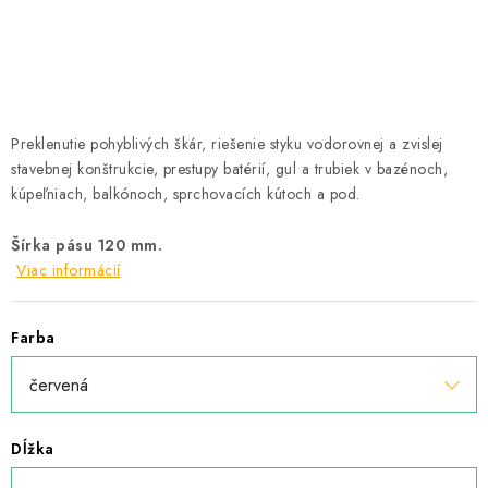
Podmínky ochrany osobních údajů
Obchodní podmínky
Mapa webu Milpe.sk
Preklenutie pohyblivých škár, riešenie styku vodorovnej a zvislej
stavebnej konštrukcie, prestupy batérií, gul a trubiek v bazénoch,
kúpeľniach, balkónoch, sprchovacích kútoch a pod.
Šírka pásu 120 mm.
Viac informácií
Farba
Dĺžka