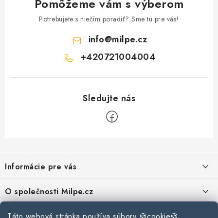
Pomôžeme vám s výberom
Potrebujete s niečím poradiť? Sme tu pre vás!
info
@
milpe.cz
+420721004004
Z
á
Informácie pre vás
p
ä
Reklamace a vrácení zboží
O společnosti Milpe.cz
t
Zásady používania súborov cookie
i
Často sa nás pýtate
Táto webová stránka používa súbory 🍪cookie🍪.
Kontakty