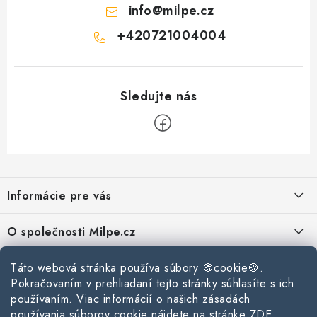
info
@
milpe.cz
+420721004004
Z
á
Informácie pre vás
p
ä
Reklamace a vrácení zboží
O společnosti Milpe.cz
t
Zásady používania súborov cookie
i
Často sa nás pýtate
Táto webová stránka používa súbory 🍪cookie🍪.
Kontakty
e
Podmínky ochrany osobních údajů
Pokračovaním v prehliadaní tejto stránky súhlasíte s ich
O spoločnosti Milpe
Kontaktné informácie
používaním. Viac informácií o našich zásadách
Stavebný blog
Obchodní podmínky
používania súborov cookie nájdete na stránke
ZDE