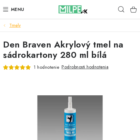
Prejsť
Hľad
na
obsah
Tmely
STREŠNÉ OKNÁ
Den Braven Akrylový tmel na
PODKROVNÉ SCHODY
sádrokartony 280 ml bílá
DOM A ZÁHRADA
Podrobnosti hodnotenia
1 hodnotenie
STAVBA
BLOG
KONTAKTY
Reklamace a vrácení zboží
Zásady používania súborov cookie