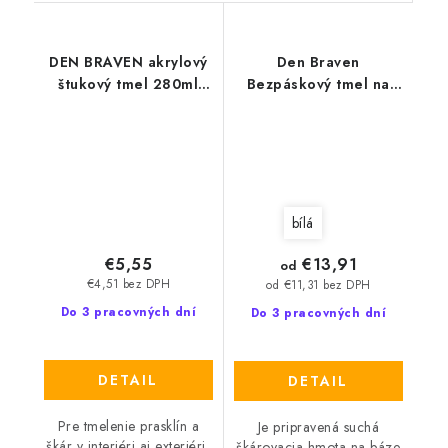
DEN BRAVEN akrylový
Den Braven
štukový tmel 280ml
Bezpáskový tmel na
bílý
sádrokartony SUPER
FLOT bílá
bílá
€5,55
€13,91
od
€4,51 bez DPH
od €11,31 bez DPH
Do 3 pracovných dní
Do 3 pracovných dní
DETAIL
DETAIL
Pre tmelenie prasklín a
Je pripravená suchá
škár v interiéri aj exteriéri,
škárovacia hmota na báze