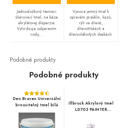
Jednosložkový tesniaci
Vysoce jemný tmel k
škárovací tmel, na báze
opravám prasklin, kazů,
akrylátovej disperzie.
rýh ve dřevě,
Vytvrdzuje odparením
dřevotřískách a
vody,...
dřevovláknitých deskách.
Podobné produkty
Den Braven Univerzální
Illbruck Akrylový tmel
brousitelný tmel bílá
LD703 PAINTER
ACRYLIC SEAL 310 ml