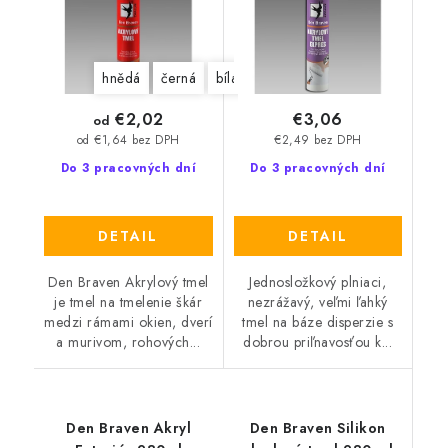
hnědá
černá
bílá
šedá
€2,02
€3,06
od
€2,49 bez DPH
od €1,64 bez DPH
Do 3 pracovných dní
Do 3 pracovných dní
DETAIL
DETAIL
Den Braven Akrylový tmel
Jednosložkový plniaci,
je tmel na tmelenie škár
nezrážavý, veľmi ľahký
medzi rámami okien, dverí
tmel na báze disperzie s
a murivom, rohových...
dobrou priľnavosťou k...
Den Braven Akryl
Den Braven Silikon