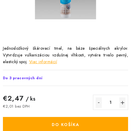
Podmínky ochrany osobních údajů
Obchodní podmínky
Mapa webu Milpe.sk
Jednosložkový škárovací tmel, na báze špeciálnych akrylov.
Vytvrdzuje vulkanizáciou vzdušnej vlhkosti, vytvára trvalo pevný,
elastický spoj.
Viac informácií
Do 3 pracovných dní
€2,47
/ ks
€2,01 bez DPH
Jednotková cena:
DO KOŠÍKA