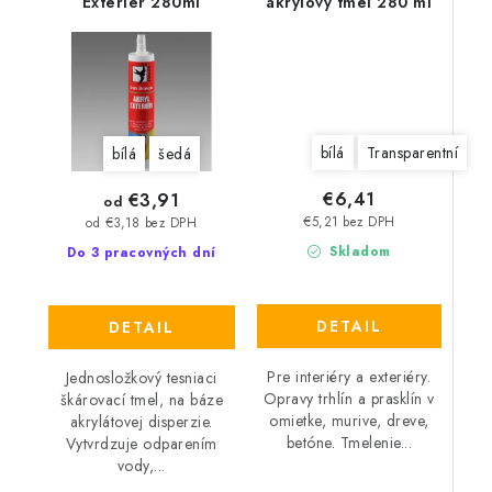
Exteriér 280ml
akrylový tmel 280 ml
bílá
Transparentní
bílá
šedá
€6,41
€3,91
od
€5,21 bez DPH
od €3,18 bez DPH
Skladom
Do 3 pracovných dní
DETAIL
DETAIL
Pre interiéry a exteriéry.
Jednosložkový tesniaci
Opravy trhlín a prasklín v
škárovací tmel, na báze
omietke, murive, dreve,
akrylátovej disperzie.
betóne. Tmelenie...
Vytvrdzuje odparením
vody,...