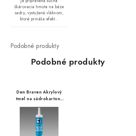
Je pripravená suchá
škárovacia hmota na báze
sadry, vystužená vláknom,
ktoré prináša efekt...
Podobné produkty
Den Braven Akrylový
tmel na sádrokartony
280 ml bílá