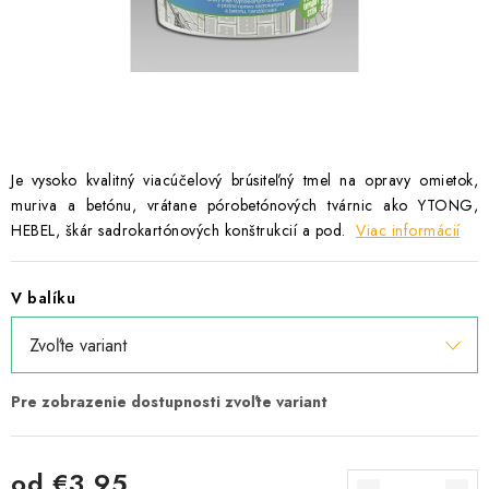
Podmínky ochrany osobních údajů
Obchodní podmínky
Mapa webu Milpe.sk
Je vysoko kvalitný viacúčelový brúsiteľný tmel na opravy omietok,
muriva a betónu, vrátane pórobetónových tvárnic ako YTONG,
HEBEL, škár sadrokartónových konštrukcií a pod.
Viac informácií
V balíku
od
€3,95