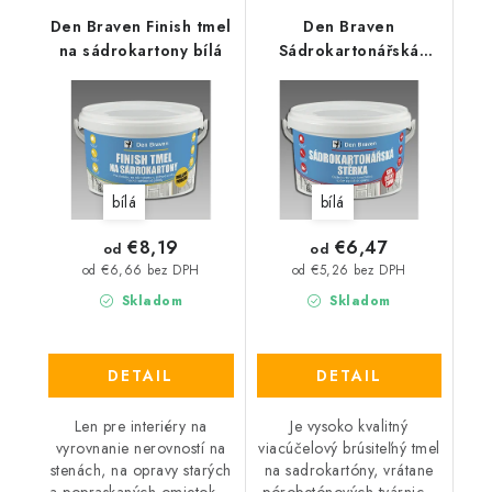
Den Braven Finish tmel
Den Braven
na sádrokartony bílá
Sádrokartonářská
stěrka bílá
bílá
bílá
€8,19
€6,47
od
od
od €6,66 bez DPH
od €5,26 bez DPH
Skladom
Skladom
DETAIL
DETAIL
Len pre interiéry na
Je vysoko kvalitný
vyrovnanie nerovností na
viacúčelový brúsiteľný tmel
stenách, na opravy starých
na sadrokartóny, vrátane
a popraskaných omietok,...
pórobetónových tvárnic...