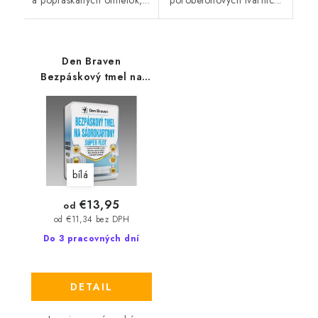
Den Braven
Bezpáskový tmel na
sádrokartony SUPER
FLOT bílá
bílá
€13,95
od
od €11,34 bez DPH
Do 3 pracovných dní
DETAIL