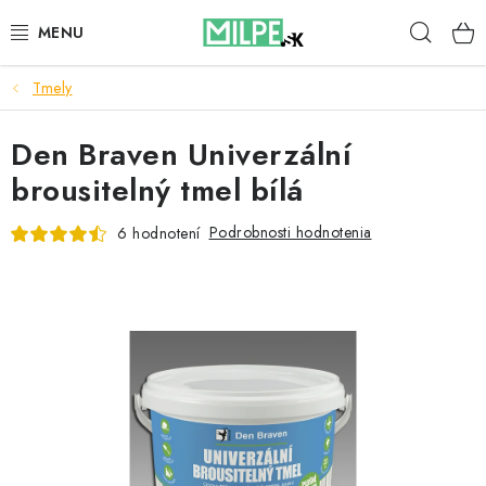
Prejsť
Hľad
na
obsah
Tmely
STREŠNÉ OKNÁ
Den Braven Univerzální
PODKROVNÉ SCHODY
brousitelný tmel bílá
DOM A ZÁHRADA
Podrobnosti hodnotenia
6 hodnotení
STAVBA
BLOG
KONTAKTY
Reklamace a vrácení zboží
Zásady používania súborov cookie