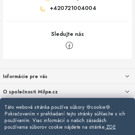
+420721004004
Z
á
Informácie pre vás
p
ä
Reklamace a vrácení zboží
O společnosti Milpe.cz
t
Zásady používania súborov cookie
i
Často sa nás pýtate
Táto webová stránka používa súbory 🍪cookie🍪.
Kontakty
e
Podmínky ochrany osobních údajů
Pokračovaním v prehliadaní tejto stránky súhlasíte s ich
O spoločnosti Milpe
Kontaktné informácie
používaním. Viac informácií o našich zásadách
Stavebný blog
Obchodní podmínky
používania súborov cookie nájdete na stránke
ZDE
Mapa webu Milpe.sk
O spoločnosti Milpe
Ako vybrať správnu difúznu fóliu pre strechu?