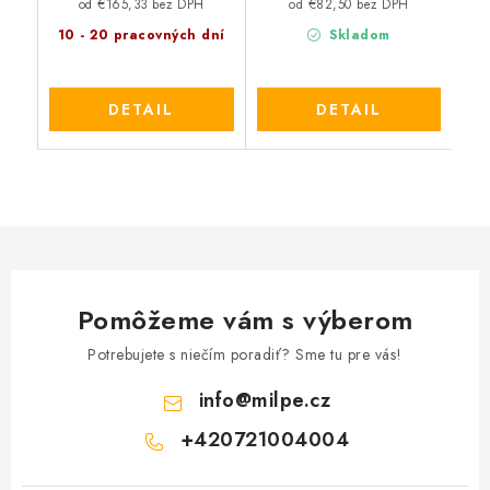
od €165,33 bez DPH
od €82,50 bez DPH
10 - 20 pracovných dní
Skladom
DETAIL
DETAIL
Pomôžeme vám s výberom
Potrebujete s niečím poradiť? Sme tu pre vás!
info
@
milpe.cz
+420721004004