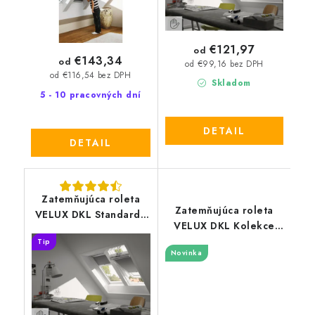
€121,97
od
€143,34
od
od €99,16 bez DPH
od €116,54 bez DPH
Skladom
5 - 10 pracovných dní
DETAIL
DETAIL
Zatemňujúca roleta
Zatemňujúca roleta
VELUX DKL Standard -
VELUX DKL Kolekce
nová generácia
pro dobrou noc - nová
Tip
Novinka
generácia