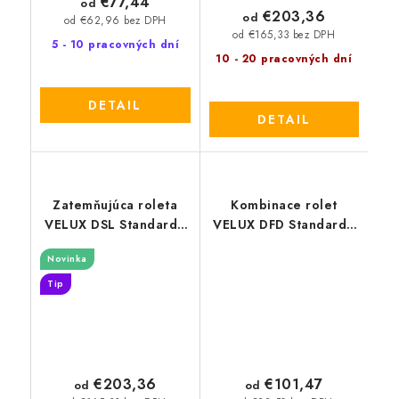
€77,44
od
€203,36
od
od €62,96 bez DPH
od €165,33 bez DPH
5 - 10 pracovných dní
10 - 20 pracovných dní
DETAIL
DETAIL
Zatemňujúca roleta
Kombinace rolet
VELUX DSL Standard -
VELUX DFD Standard -
nová generácia
nová generácia
Novinka
Tip
€203,36
€101,47
od
od