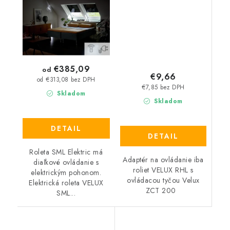
€385,09
od
€9,66
od €313,08 bez DPH
€7,85 bez DPH
Skladom
Skladom
DETAIL
DETAIL
Roleta SML Elektric má
Adaptér na ovládanie iba
diaľkové ovládanie s
roliet VELUX RHL s
elektrickým pohonom.
ovládacou tyčou Velux
Elektrická roleta VELUX
ZCT 200
SML...