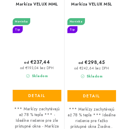
Markíza VELUX MML
Markíza VELUX MSL
Novinka
Novinka
Tip
Tip
€237,44
€298,45
od
od
od €193,04 bez DPH
od €242,64 bez DPH
Skladom
Skladom
DETAIL
DETAIL
*** Markízy zachytávajú
*** Markízy zachytávajú
až 78 % tepla *** -
až 78 % tepla *** Ideálne
Ideálne riešenie pre zle
riešenie pre ťažko
prístupné okna - Markíza
prístupné okna Žiadne...