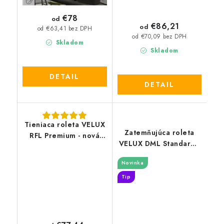
€78
od
€86,21
od
od €63,41 bez DPH
od €70,09 bez DPH
Skladom
Skladom
DETAIL
DETAIL
Tieniaca roleta VELUX
Zatemňujúca roleta
RFL Premium - nová
VELUX DML Standard -
generácia
nová generácia
Novinka
Tip