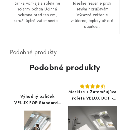
Ľahká vonkajšia roleta na
Ideálne riešenie proti
solárny pohon Účinná
letným horúčavám
ochrana pred teplom,
Výrazné zníženie
zaručí úplné zatemnenie....
vnútornej teploty až o 6
stupňov...
Podobné produkty
Markíza + Zatemňujúca
Výhodný balíček
roleta VELUX DOP -
VELUX FOP Standard -
nová generácia
nová generácia