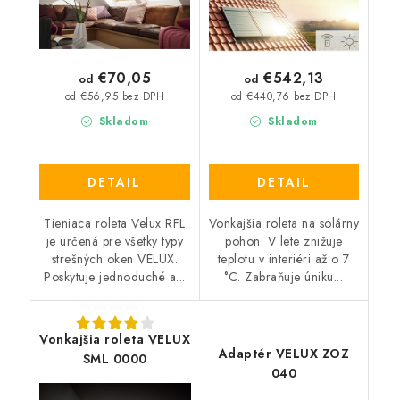
€70,05
€542,13
od
od
od €56,95 bez DPH
od €440,76 bez DPH
Skladom
Skladom
DETAIL
DETAIL
Tieniaca roleta Velux RFL
Vonkajšia roleta na solárny
je určená pre všetky typy
pohon. V lete znižuje
strešných oken VELUX.
teplotu v interiéri až o 7
Poskytuje jednoduché a...
°C. Zabraňuje úniku...
Vonkajšia roleta VELUX
Adaptér VELUX ZOZ
SML 0000
040