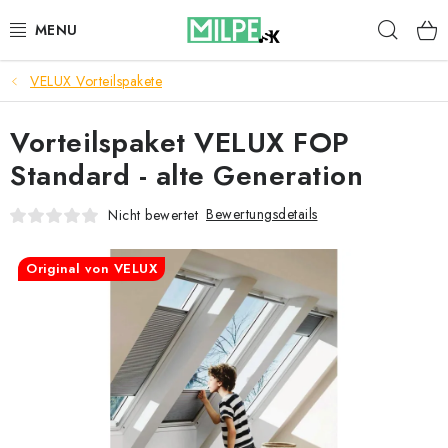
Zum
Such
Inhalt
springen
VELUX Vorteilspakete
DACHFENSTER
Vorteilspaket VELUX FOP
DACHBODENTREPPE
Standard - alte Generation
HAUS UND GARTEN
Bewertungsdetails
Nicht bewertet
BAU
Original von VELUX
BLOG
IMPRESSUM
Reklamationen und Rücksendungen
Richtlinien zur Verwendung von Cookies