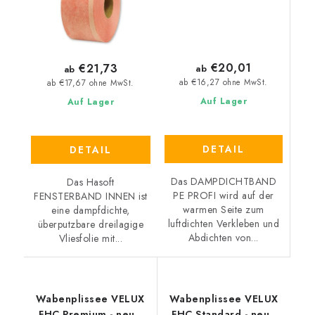
€20,01
€21,73
ab
ab
ab €16,27 ohne MwSt.
ab €17,67 ohne MwSt.
Auf Lager
Auf Lager
DETAIL
DETAIL
Das DAMPDICHTBAND
Das Hasoft
PE PROFI wird auf der
FENSTERBAND INNEN ist
warmen Seite zum
eine dampfdichte,
luftdichten Verkleben und
überputzbare dreilagige
Abdichten von...
Vliesfolie mit...
Wabenplissee VELUX
Wabenplissee VELUX
FHC Premium - neue
FHC Standard - neue