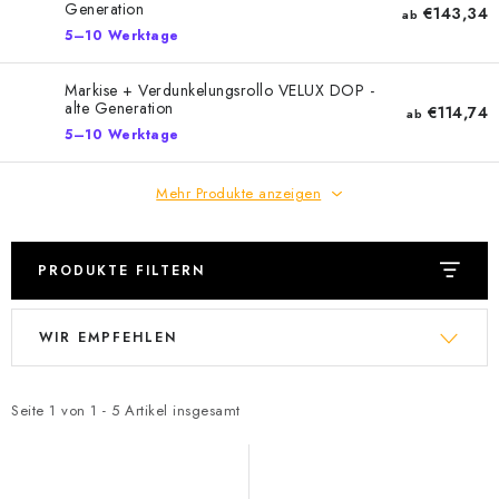
Generation
€143,34
ab
Datenschutzerklärung
Allgemeinen Geschäftsbedingungen
5–10 Werktage
Sitemap von Milpe.sk
Markise + Verdunkelungsrollo VELUX DOP -
alte Generation
€114,74
ab
5–10 Werktage
Mehr Produkte anzeigen
PRODUKTE FILTERN
L
P
WIR EMPFEHLEN
i
r
s
o
t
d
Seite
1
von
1
-
5
Artikel insgesamt
e
u
d
k