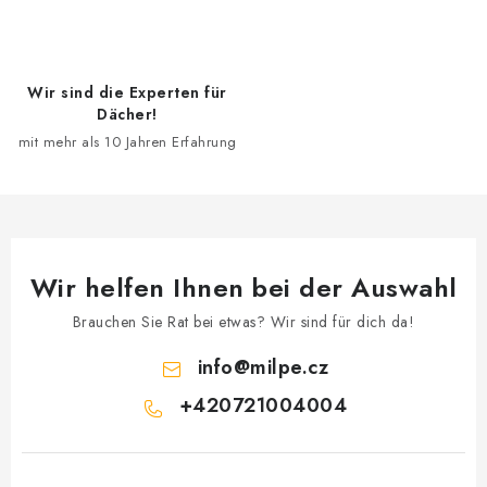
e
m
e
Wir sind die Experten für
n
Dächer!
t
mit mehr als 10 Jahren Erfahrung
e
d
e
r
L
Wir helfen Ihnen bei der Auswahl
i
s
Brauchen Sie Rat bei etwas? Wir sind für dich da!
t
info
@
milpe.cz
e
+420721004004