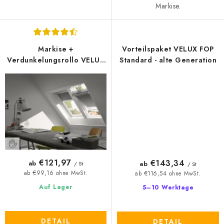
Markise.
Markise +
Vorteilspaket VELUX FOP
Verdunkelungsrollo VELUX
Standard - alte Generation
DOP - neue Generation
€121,97
€143,34
ab
ab
/ St
/ St
ab €99,16 ohne MwSt.
ab €116,54 ohne MwSt.
Auf Lager
5–10 Werktage
DETAIL
DETAIL