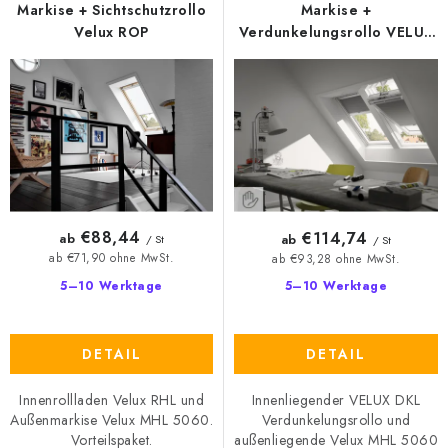
e
t
Markise + Sichtschutzrollo
Markise +
r
s
Velux ROP
Verdunkelungsrollo VELUX
DOP - alte Generation
P
o
r
r
o
t
d
i
u
e
k
r
t
u
€88,44
€114,74
ab
ab
/ St
/ St
e
n
ab €71,90 ohne MwSt.
ab €93,28 ohne MwSt.
g
5–10 Werktage
5–10 Werktage
DETAIL
DETAIL
Innenrollladen Velux RHL und
Innenliegender VELUX DKL
Außenmarkise Velux MHL 5060.
Verdunkelungsrollo und
Vorteilspaket.
außenliegende Velux MHL 5060