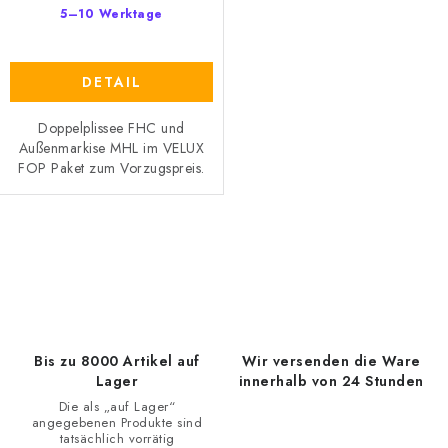
5–10 Werktage
DETAIL
Doppelplissee FHC und
Außenmarkise MHL im VELUX
FOP Paket zum Vorzugspreis.
S
t
e
u
e
Bis zu 8000 Artikel auf
Wir versenden die Ware
r
Lager
innerhalb von 24 Stunden
e
Die als „auf Lager“
angegebenen Produkte sind
l
tatsächlich vorrätig