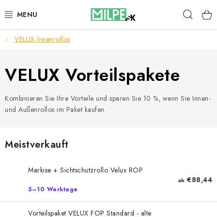
Zum
Such
Inhalt
springen
VELUX Innenrollos
DACHFENSTER
DACHBODENTREPPE
VELUX Vorteilspakete
HAUS UND GARTEN
Kombinieren Sie Ihre Vorteile und sparen Sie 10 %, wenn Sie Innen-
und Außenrollos im Paket kaufen.
BAU
BLOG
Meistverkauft
IMPRESSUM
Markise + Sichtschutzrollo Velux ROP
€88,44
ab
5–10 Werktage
Reklamationen und Rücksendungen
Richtlinien zur Verwendung von Cookies
Vorteilspaket VELUX FOP Standard - alte