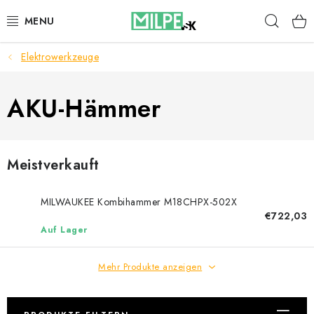
Zum
Such
Inhalt
springen
Elektrowerkzeuge
DACHFENSTER
DACHBODENTREPPE
AKU-Hämmer
HAUS UND GARTEN
Meistverkauft
BAU
MILWAUKEE Kombihammer M18CHPX-502X
BLOG
€722,03
Auf Lager
IMPRESSUM
Mehr Produkte anzeigen
Reklamationen und Rücksendungen
Richtlinien zur Verwendung von Cookies