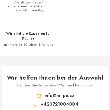
e
Die als „auf Lager“
angegebenen Produkte sind
l
tatsächlich vorrätig
e
m
e
Wir sind die Experten für
n
Dächer!
t
mit mehr als 10 Jahren Erfahrung
e
d
e
r
L
Wir helfen Ihnen bei der Auswahl
i
s
Brauchen Sie Rat bei etwas? Wir sind für dich da!
t
info
@
milpe.cz
e
+420721004004