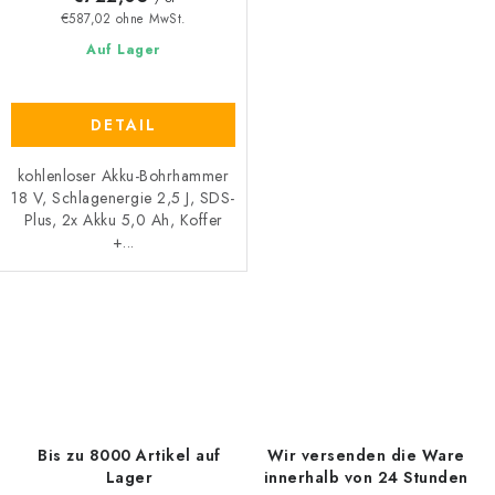
e
n
€587,02 ohne MwSt.
g
Auf Lager
DETAIL
kohlenloser Akku-Bohrhammer
18 V, Schlagenergie 2,5 J, SDS-
Plus, 2x Akku 5,0 Ah, Koffer
+...
S
t
e
u
e
Bis zu 8000 Artikel auf
Wir versenden die Ware
r
Lager
innerhalb von 24 Stunden