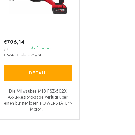
s
e
o
r
r
P
t
r
€706,14
i
Auf Lager
/ St
o
e
€574,10 ohne MwSt.
d
r
DETAIL
u
u
k
n
Die Milwaukee M18 FSZ-502X
Akku-Reziproksäge verfügt über
g
einen bürstenlosen POWERSTATE™-
e
Motor,...