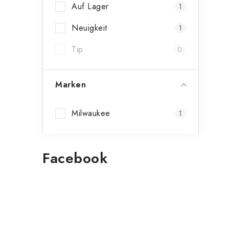
Auf Lager
1
t
Neuigkeit
1
Tip
0
Marken
r
Milwaukee
1
l
Facebook
t