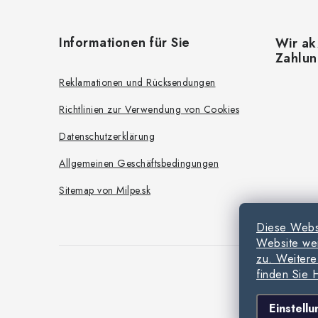
F
u
Informationen für Sie
Wir ak
ß
Zahlu
z
Reklamationen und Rücksendungen
e
Richtlinien zur Verwendung von Cookies
i
Datenschutzerklärung
l
Allgemeinen Geschäftsbedingungen
e
Sitemap von Milpe.sk
Diese Webs
Website wei
zu. Weitere
finden Sie
Co
Einstell