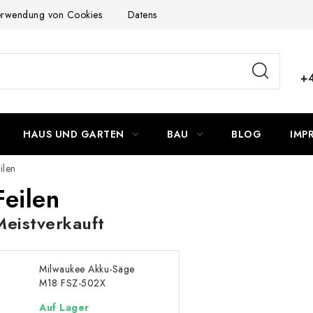
Verwendung von Cookies
Datenschutzerklärung
Allgemeinen G
+
HAUS UND GARTEN
BAU
BLOG
IMP
ilen
Feilen
Meistverkauft
Milwaukee Akku-Säge
M18 FSZ-502X
Auf Lager