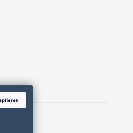
eptieren
dern