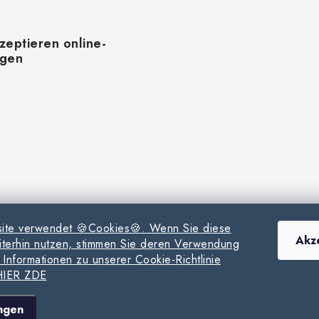
zeptieren online-
ngen
ite verwendet 🍪Cookies🍪. Wenn Sie diese
Akz
terhin nutzen, stimmen Sie deren Verwendung
 Informationen zu unserer Cookie-Richtlinie
 HIER ZDE
pyright 2026
www.milpe.sk
. Alle Rechte vorbehalten.
Cookie-Einstellungen än
Erstellt von Shoptet
ungen