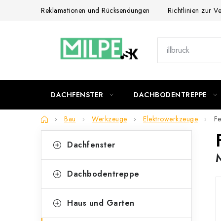
Zum
Reklamationen und Rücksendungen
Richtlinien zur 
Inhalt
springen
DACHFENSTER
DACHBODENTREPPE
Startseite
Bau
Werkzeuge
Elektrowerkzeuge
Fe
S
K
Kategorien
Dachfenster
überspringen
a
e
t
i
Dachbodentreppe
e
t
g
Haus und Garten
e
o