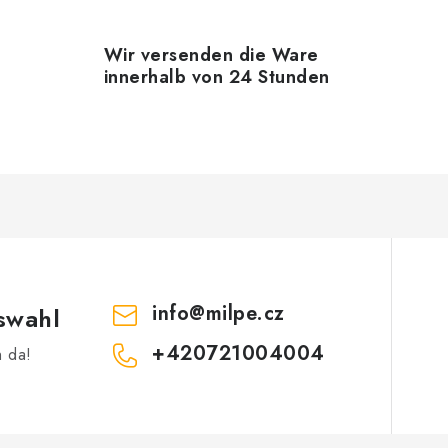
e
d
Wir versenden die Ware
e
innerhalb von 24 Stunden
L
s
e
info
@
milpe.cz
swahl
+420721004004
h da!