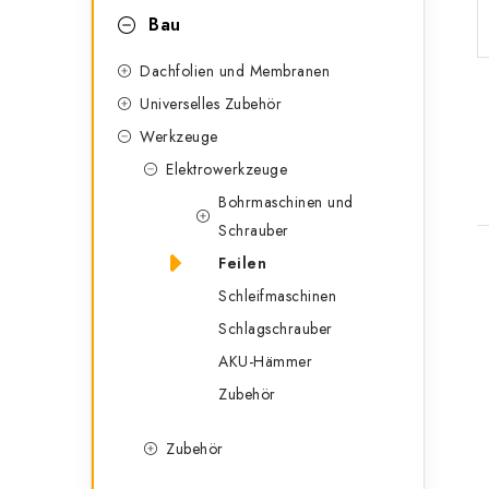
n
r
Bau
l
i
Dachfolien und Membranen
e
e
Universelles Zubehör
n
i
Werkzeuge
Elektrowerkzeuge
s
Bohrmaschinen und
t
Schrauber
e
Feilen
Schleifmaschinen
i
Schlagschrauber
AKU-Hämmer
t
Zubehör
Zubehör