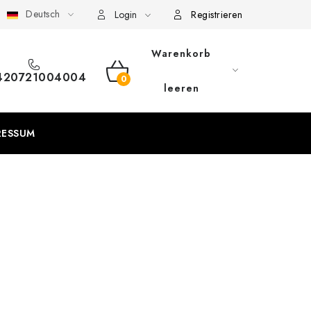
Deutsch
eschäftsbedingungen
Sitemap von Milpe.sk
Login
Registrieren
Warenkorb
420721004004
WARENKORB
leeren
RESSUM