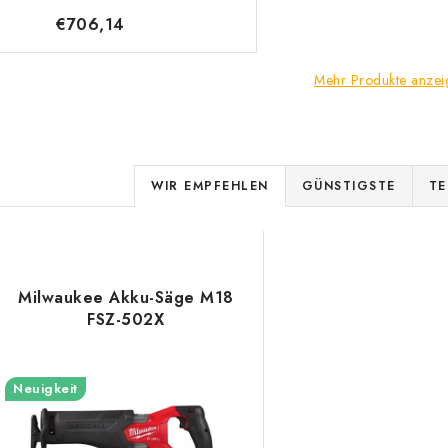
€706,14
Mehr Produkte anzei
P
WIR EMPFEHLEN
GÜNSTIGSTE
TE
r
L
o
d
Milwaukee Akku-Säge M18
s
FSZ-502X
u
k
e
Neuigkeit
t
d