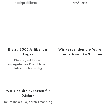
hochprofilierte...
profilierte...
S
t
e
u
e
Bis zu 8000 Artikel auf
Wir versenden die Ware
r
Lager
innerhalb von 24 Stunden
e
Die als „auf Lager“
angegebenen Produkte sind
l
tatsächlich vorrätig
e
m
e
Wir sind die Experten für
n
Dächer!
t
mit mehr als 10 Jahren Erfahrung
e