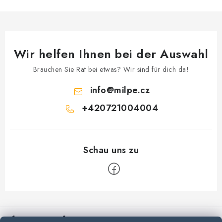
d
e
r
L
Wir helfen Ihnen bei der Auswahl
i
s
Brauchen Sie Rat bei etwas? Wir sind für dich da!
t
info
@
milpe.cz
e
+420721004004
F
u
Informationen für Sie