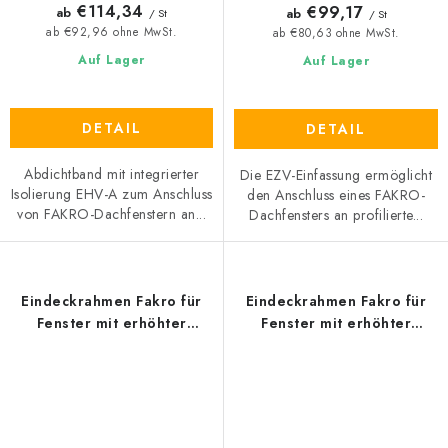
€114,34
€99,17
ab
ab
/ St
/ St
ab €92,96 ohne MwSt.
ab €80,63 ohne MwSt.
Auf Lager
Auf Lager
DETAIL
DETAIL
Abdichtband mit integrierter
Die EZV-Einfassung ermöglicht
Isolierung EHV-A zum Anschluss
den Anschluss eines FAKRO-
von FAKRO-Dachfenstern an...
Dachfensters an profilierte...
Eindeckrahmen Fakro für
Eindeckrahmen Fakro für
Fenster mit erhöhter
Fenster mit erhöhter
Drehachse EHN-A
Schwenkachse EZV-A