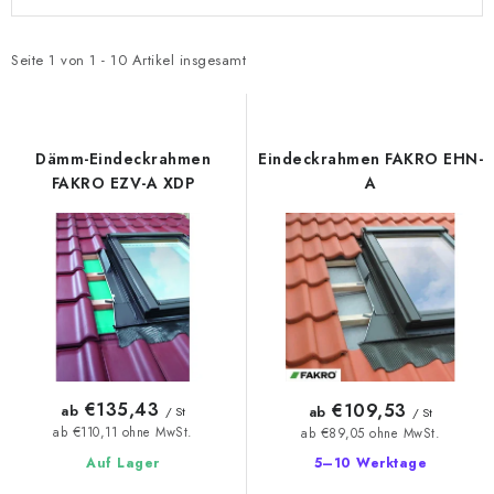
i
r
s
o
t
d
Seite
1
von
1
-
10
Artikel insgesamt
e
u
d
k
e
t
Dämm-Eindeckrahmen
Eindeckrahmen FAKRO EHN-
r
s
FAKRO EZV-A XDP
A
P
o
r
r
o
t
d
i
u
e
k
r
t
u
€135,43
€109,53
ab
ab
/ St
/ St
e
n
ab €110,11 ohne MwSt.
ab €89,05 ohne MwSt.
g
Auf Lager
5–10 Werktage