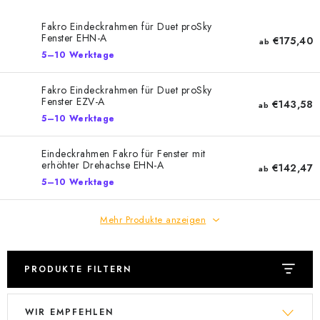
Datenschutzerklärung
Allgemeinen Geschäftsbedingungen
Fakro Eindeckrahmen für Duet proSky
Sitemap von Milpe.sk
Fenster EHN-A
€175,40
ab
5–10 Werktage
Fakro Eindeckrahmen für Duet proSky
Fenster EZV-A
€143,58
ab
5–10 Werktage
Eindeckrahmen Fakro für Fenster mit
erhöhter Drehachse EHN-A
€142,47
ab
5–10 Werktage
Mehr Produkte anzeigen
PRODUKTE FILTERN
L
P
WIR EMPFEHLEN