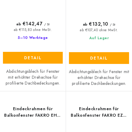
€142,47
€132,10
ab
ab
/ St
/ St
ab €115,83 ohne MwSt.
ab €107,40 ohne MwSt.
5–10 Werktage
Auf Lager
DETAIL
DETAIL
Abdichtungsblech für Fenster
Abdichtungsblech für Fenster mit
mit erhöhter Drehachse für
erhöhter Drehachse für
profilierte Dachbedeckungen.
profilierte Dachbedeckungen.
Eindeckrahmen für
Eindeckrahmen für
Balkonfenster FAKRO EHN-
Balkonfenster FAKRO EZV-
A/G für hochprofilierte
A/G für profilierte
Eindeckmaterialien
Eindeckmaterialien