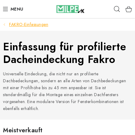
Zum
Such
Inhalt
springen
FAKRO-Einfassungen
DACHFENSTER
DACHBODENTREPPE
Einfassung für profilierte
Dacheindeckung Fakro
HAUS UND GARTEN
BAU
Universelle Eindeckung, die nicht nur an profilierte
Dachbedeckungen, sondern an alle Arten von Dachbedeckungen
mit einer Profilhöhe bis zu 45 mm anpassbar ist. Sie ist
BLOG
standardmäßig für die Montage eines einzelnen Dachfensters
vorgesehen. Eine modulare Version für Fensterkombinationen ist
IMPRESSUM
ebenfalls erhältlich.
Reklamationen und Rücksendungen
Meistverkauft
Richtlinien zur Verwendung von Cookies