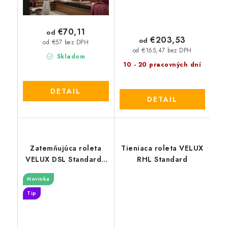
€70,11
od
€203,53
od
od €57 bez DPH
od €165,47 bez DPH
Skladom
10 - 20 pracovných dní
DETAIL
DETAIL
Zatemňujúca roleta
Tieniaca roleta VELUX
VELUX DSL Standard -
RHL Standard
nová generácia
Novinka
Tip