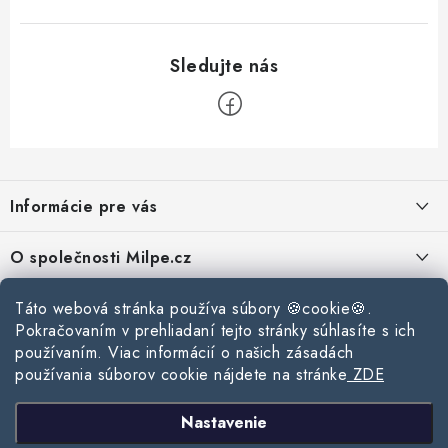
Z
á
Informácie pre vás
p
ä
Reklamace a vrácení zboží
O společnosti Milpe.cz
t
Zásady používania súborov cookie
i
Často sa nás pýtate
Kontakty
Táto webová stránka používa súbory 🍪cookie🍪.
e
Podmínky ochrany osobních údajů
Pokračovaním v prehliadaní tejto stránky súhlasíte s ich
O spoločnosti Milpe
Kontaktné informácie
používaním. Viac informácií o našich zásadách
Stavebný blog
Obchodní podmínky
používania súborov cookie nájdete na stránke
ZDE
Mapa webu Milpe.sk
O spoločnosti Milpe
Ako vybrať správnu difúznu fóliu pre strechu?
Prijímame online platby
Nastavenie
Žalúzie do spálne: Ako vybrať ideálne tienenie pre pokojný spánok?