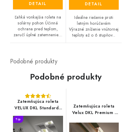
DETAIL
DETAIL
Ľahká vonkajšia roleta na
Ideálne riešenie proti
solárny pohon Účinná
letným horúčavám
ochrana pred teplom,
Výrazné zníženie vnútornej
zaručí úplné zatemnenie....
teploty až o 6 stupňov...
Podobné produkty
Zatemňujúca roleta
Zatemňujúca roleta
VELUX DKL Standard -
Velux DKL Premium -
nová generácia
nová generácia
Tip