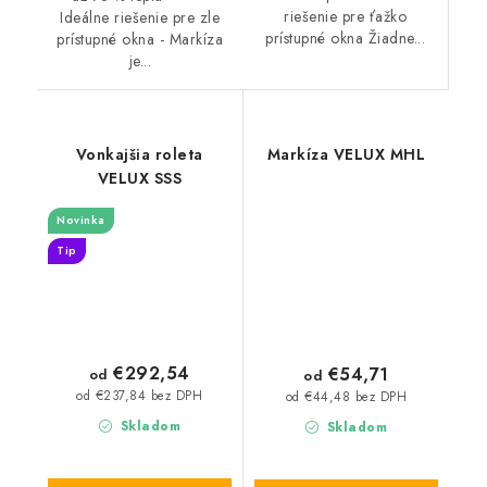
riešenie pre ťažko
Ideálne riešenie pre zle
prístupné okna Žiadne...
prístupné okna - Markíza
je...
Vonkajšia roleta
Markíza VELUX MHL
VELUX SSS
Novinka
Tip
€292,54
€54,71
od
od
od €237,84 bez DPH
od €44,48 bez DPH
Skladom
Skladom