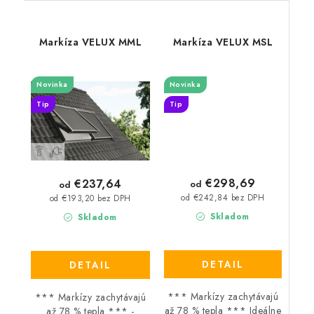
Markíza VELUX MML
Markíza VELUX MSL
Novinka
Novinka
Tip
Tip
€298,69
€237,64
od
od
od €242,84 bez DPH
od €193,20 bez DPH
Skladom
Skladom
DETAIL
DETAIL
*** Markízy zachytávajú
*** Markízy zachytávajú
až 78 % tepla *** Ideálne
až 78 % tepla *** -