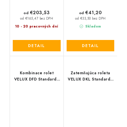
€203,53
€41,20
od
od
od €165,47 bez DPH
od €33,50 bez DPH
10 - 20 pracovných dní
Skladom
DETAIL
DETAIL
Kombinace rolet
Zatemňujúca roleta
VELUX DFD Standard -
VELUX DKL Standard -
nová generácia
stará generácia