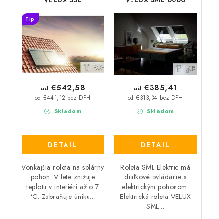
VELUX SSL
VELUX SML 0000
Tip
€542,58
€385,41
od
od
od €441,12 bez DPH
od €313,34 bez DPH
Skladom
Skladom
DETAIL
DETAIL
Vonkajšia roleta na solárny
Roleta SML Elektric má
pohon. V lete znižuje
diaľkové ovládanie s
teplotu v interiéri až o 7
elektrickým pohonom.
°C. Zabraňuje úniku...
Elektrická roleta VELUX
SML...