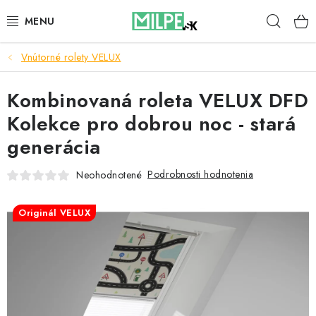
Prejsť
Hľad
na
obsah
Vnútorné rolety VELUX
STREŠNÉ OKNÁ
Kombinovaná roleta VELUX DFD
PODKROVNÉ SCHODY
Kolekce pro dobrou noc - stará
DOM A ZÁHRADA
generácia
STAVBA
Podrobnosti hodnotenia
Neohodnotené
BLOG
Originál VELUX
KONTAKTY
Reklamace a vrácení zboží
Zásady používania súborov cookie