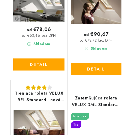
€78,06
od
€90,67
od
od €63,46 bez DPH
od €73,72 bez DPH
Skladom
Skladom
DETAIL
DETAIL
Tieniaca roleta VELUX
Zatemňujúca roleta
RFL Standard - nová
VELUX DML Standard -
generácia
nová generácia
Novinka
Tip