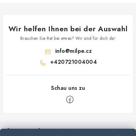
d
e
r
L
Wir helfen Ihnen bei der Auswahl
i
s
Brauchen Sie Rat bei etwas? Wir sind für dich da!
t
info
@
milpe.cz
e
+420721004004
F
u
Informationen für Sie
ß