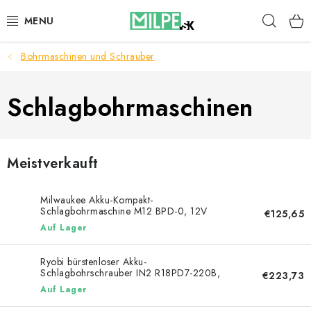
Zum
Such
Inhalt
springen
Bohrmaschinen und Schrauber
DACHFENSTER
DACHBODENTREPPE
Schlagbohrmaschinen
HAUS UND GARTEN
Meistverkauft
BAU
Milwaukee Akku-Kompakt-
BLOG
Schlagbohrmaschine M12 BPD-0, 12V
€125,65
Auf Lager
IMPRESSUM
Ryobi bürstenloser Akku-
Schlagbohrschrauber IN2 R18PD7-220B,
€223,73
Reklamationen und Rücksendungen
18V
Auf Lager
Richtlinien zur Verwendung von Cookies