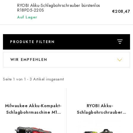
Datenschutzerklärung
Allgemeinen Geschäftsbedingungen
RYOBI Akku-Schlagbohrschrauber bürstenlos
R18PD5-220S
€208,47
Sitemap von Milpe.sk
Auf Lager
PRODUKTE FILTERN
L
P
WIR EMPFEHLEN
i
r
s
o
t
d
Seite
1
von
1
-
3
Artikel insgesamt
e
u
d
k
e
t
Milwaukee Akku-Kompakt-
RYOBI Akku-
r
s
Schlagbohrmaschine M12
Schlagbohrschrauber
BPD-0, 12V
bürstenlos R18PD5-220S
P
o
r
r