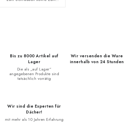
S
t
e
u
e
Bis zu 8000 Artikel auf
Wir versenden die Ware
r
Lager
innerhalb von 24 Stunden
e
Die als „auf Lager“
angegebenen Produkte sind
l
tatsächlich vorrätig
e
m
e
Wir sind die Experten für
n
Dächer!
t
mit mehr als 10 Jahren Erfahrung
e