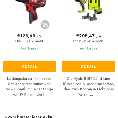
o
t
d
i
u
e
k
r
t
u
€125,65
€208,47
/ St
/ St
e
n
€102,15 ohne MwSt.
€169,49 ohne MwSt.
g
Auf Lager
Auf Lager
DETAIL
DETAIL
Leistungsstarker, kompakter
Die Ryobi R18PD5 ist eine
Schlagbohrschrauber von
bürstenlose Akkubohrmaschine,
Milwaukee® mit einer Länge
ideal zum Bohren in Holz oder
von 190 mm, ideal...
Metall, zum...
Ryobi bürstenloser Akku-